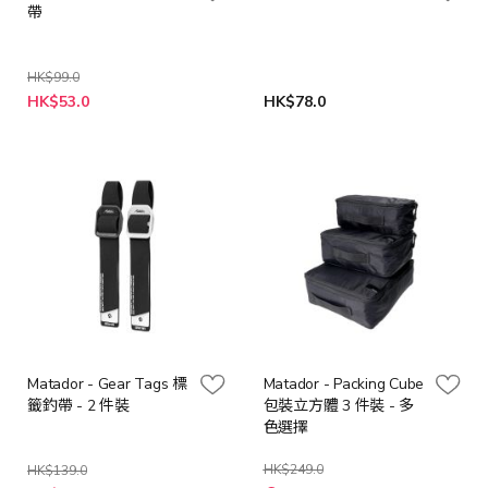
帶
HK$99.0
特
HK$53.0
HK$78.0
殊
價
格
Matador - Gear Tags 標
Matador - Packing Cube
籤釣帶 - 2 件裝
包裝立方體 3 件裝 - 多
色選擇
HK$249.0
HK$139.0