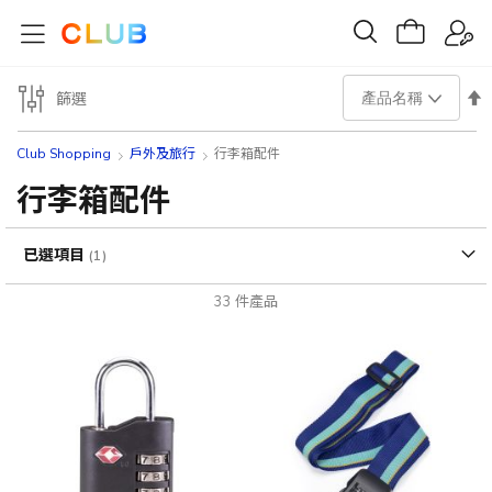
設
篩選
置
Club Shopping
戶外及旅行
行李箱配件
降
行李箱配件
序
已選項目
方
33
件產品
向