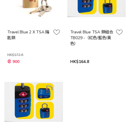
Travel Blue 2 X TSA 鑰
Travel Blue TSA 鎖組合
匙鎖
TB029 -（紅色/藍色/黃
色）
HK$172.6
特
900
HK$164.8
殊
價
格