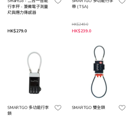
SmartGo - 二合一智能
SMARTGO 多功能行李
行李秤 - 兼備電子測量
帶 (TSA)
尺與應力傳感器
HK$249.0
特
HK$279.0
HK$239.0
殊
價
格
SMARTGO 多功能行李
SMARTGO 雙全鎖
鎖