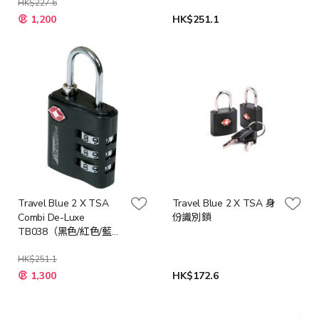
HK$227.6
1,200
HK$251.1
Travel Blue 2 X TSA
Travel Blue 2 X TSA 身
Combi De-Luxe
份識別鎖
TB038（黑色/紅色/藍
色）
HK$251.1
1,300
HK$172.6