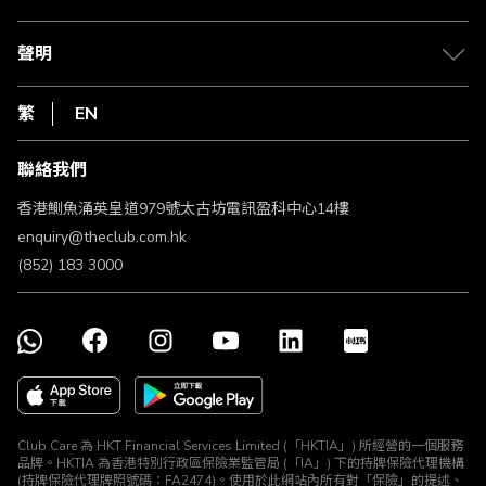
積分兌換
退款政策
csl.
常見問題
1010
聲明
在線客服
網上行
私隱聲明
HKT
繁
EN
使用條款
條款及細則
聯絡我們
不歧視及不騷擾聲明
認可牌照及通告
香港鰂魚涌英皇道979號太古坊電訊盈科中心14樓
enquiry@theclub.com.hk
(852) 183 3000
Club Care 為 HKT Financial Services Limited (「HKTIA」) 所經營的一個服務
品牌。HKTIA 為香港特別行政區保險業監管局 (「IA」) 下的持牌保險代理機構
(持牌保險代理牌照號碼：FA2474)。使用於此網站內所有對「保險」的提述、