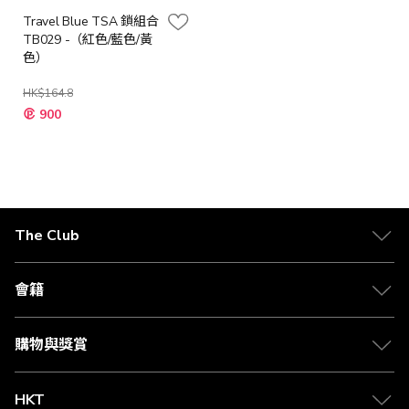
Travel Blue TSA 鎖組合
TB029 -（紅色/藍色/黃
色）
HK$164.8
900
The Club
關於 The Club
合作夥伴
會籍
Citi The Club 信用卡
會籍及專屬禮遇
媒體中心
賺取積分
購物與獎賞
兌換禮遇
物流與配送
Club 積分助手
Club Shopping 商品領取站
HKT