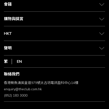
合作夥伴
會籍
Citi The Club 信用卡
會籍及專屬禮遇
媒體中心
賺取積分
購物與獎賞
兌換禮遇
物流與配送
Club 積分助手
Club Shopping 商品領取站
HKT
積分兌換
退款政策
csl.
常見問題
1010
聲明
在線客服
網上行
私隱聲明
HKT
繁
EN
使用條款
條款及細則
聯絡我們
不歧視及不騷擾聲明
認可牌照及通告
香港鰂魚涌英皇道979號太古坊電訊盈科中心14樓
enquiry@theclub.com.hk
(852) 183 3000