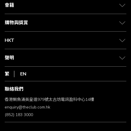
合作夥伴
會籍
Citi The Club 信用卡
會籍及專屬禮遇
媒體中心
賺取積分
購物與獎賞
兌換禮遇
物流與配送
Club 積分助手
Club Shopping 商品領取站
HKT
積分兌換
退款政策
csl.
常見問題
1010
聲明
在線客服
網上行
私隱聲明
HKT
繁
EN
使用條款
條款及細則
聯絡我們
不歧視及不騷擾聲明
認可牌照及通告
香港鰂魚涌英皇道979號太古坊電訊盈科中心14樓
enquiry@theclub.com.hk
(852) 183 3000