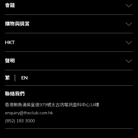
合作夥伴
會籍
Citi The Club 信用卡
會籍及專屬禮遇
媒體中心
賺取積分
購物與獎賞
兌換禮遇
物流與配送
Club 積分助手
Club Shopping 商品領取站
HKT
積分兌換
退款政策
csl.
常見問題
1010
聲明
在線客服
網上行
私隱聲明
HKT
繁
EN
使用條款
條款及細則
聯絡我們
不歧視及不騷擾聲明
認可牌照及通告
香港鰂魚涌英皇道979號太古坊電訊盈科中心14樓
enquiry@theclub.com.hk
(852) 183 3000