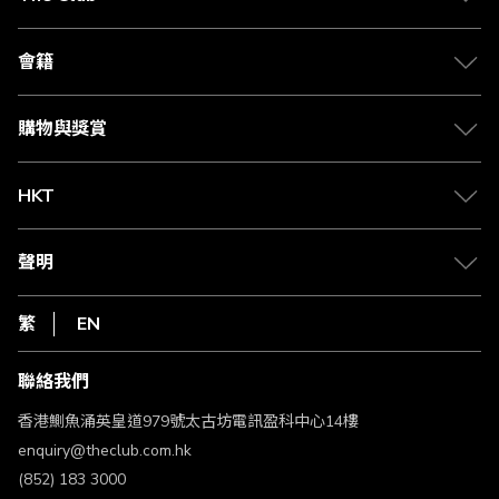
關於 The Club
合作夥伴
會籍
Citi The Club 信用卡
會籍及專屬禮遇
媒體中心
賺取積分
購物與獎賞
兌換禮遇
物流與配送
Club 積分助手
Club Shopping 商品領取站
HKT
積分兌換
退款政策
csl.
常見問題
1010
聲明
在線客服
網上行
私隱聲明
HKT
繁
EN
使用條款
條款及細則
聯絡我們
不歧視及不騷擾聲明
認可牌照及通告
香港鰂魚涌英皇道979號太古坊電訊盈科中心14樓
enquiry@theclub.com.hk
(852) 183 3000