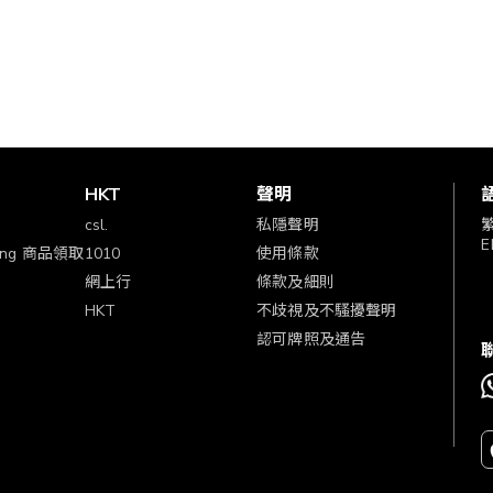
賞
HKT
聲明
csl.
私隱聲明
E
ping 商品領取
1010
使用條款
網上行
條款及細則
HKT
不歧視及不騷擾聲明
認可牌照及通告