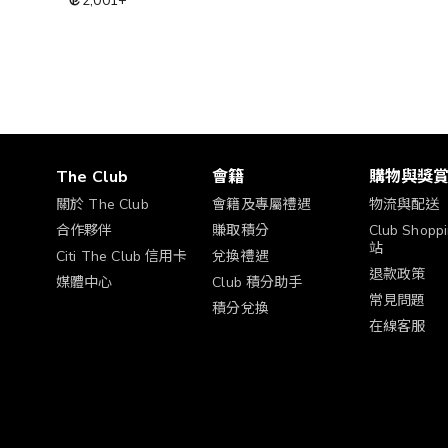
2,001
+
The Club
會籍
購物與獎
關於 The Club
會籍及專屬禮遇
物流與配送
合作夥伴
賺取積分
Club Shop
站
Citi The Club 信用卡
兌換禮遇
退款政策
媒體中心
Club 積分助手
常見問題
積分兌換
在線客服