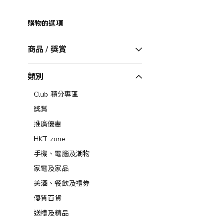
購物的選項
商品 / 獎賞
類別
Club 積分專區
獎賞
推廣優惠
HKT zone
手機、電腦及潮物
家電及家品
美酒、餐飲及禮券​
優質百貨
送禮及精品