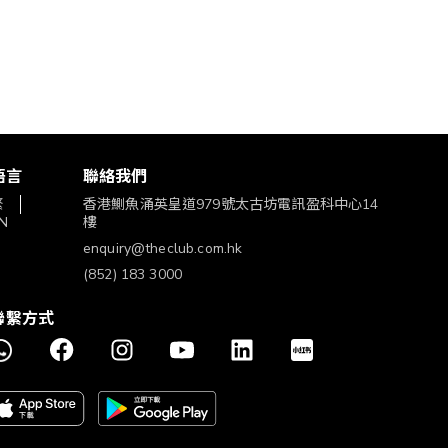
語言
聯絡我們
繁
香港鰂魚涌英皇道979號太古坊電訊盈科中心14
N
樓
enquiry@theclub.com.hk
(852) 183 3000
聯繫方式