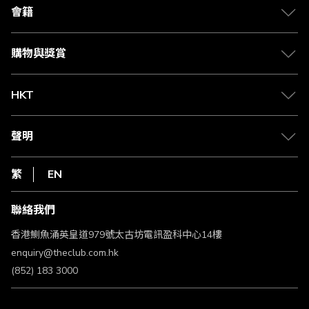
合作夥伴
會籍
Citi The Club 信用卡
會籍及專屬禮遇
媒體中心
賺取積分
購物與獎賞
兌換禮遇
物流與配送
Club 積分助手
Club Shopping 商品領取站
HKT
積分兌換
退款政策
csl.
常見問題
1010
聲明
在線客服
網上行
私隱聲明
HKT
繁
EN
使用條款
條款及細則
聯絡我們
不歧視及不騷擾聲明
認可牌照及通告
香港鰂魚涌英皇道979號太古坊電訊盈科中心14樓
enquiry@theclub.com.hk
(852) 183 3000