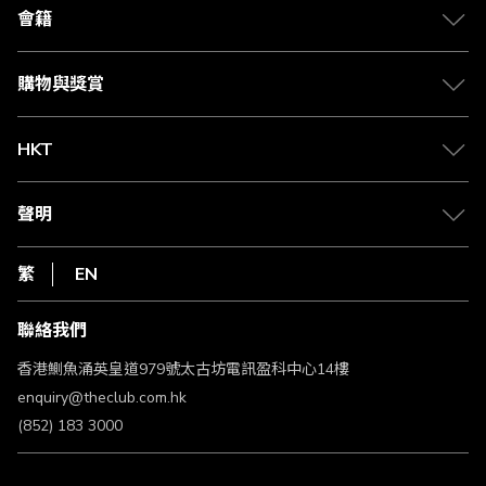
合作夥伴
會籍
Citi The Club 信用卡
會籍及專屬禮遇
媒體中心
賺取積分
購物與獎賞
兌換禮遇
物流與配送
Club 積分助手
Club Shopping 商品領取站
HKT
積分兌換
退款政策
csl.
常見問題
1010
聲明
在線客服
網上行
私隱聲明
HKT
繁
EN
使用條款
條款及細則
聯絡我們
不歧視及不騷擾聲明
認可牌照及通告
香港鰂魚涌英皇道979號太古坊電訊盈科中心14樓
enquiry@theclub.com.hk
(852) 183 3000