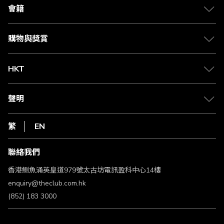
合作夥伴
會籍
Citi The Club 信用卡
會籍及專屬禮遇
媒體中心
賺取積分
購物與獎賞
兌換禮遇
物流與配送
Club 積分助手
Club Shopping 商品領取站
HKT
積分兌換
退款政策
csl.
常見問題
1010
聲明
在線客服
網上行
私隱聲明
HKT
繁
EN
使用條款
條款及細則
聯絡我們
不歧視及不騷擾聲明
認可牌照及通告
香港鰂魚涌英皇道979號太古坊電訊盈科中心14樓
enquiry@theclub.com.hk
(852) 183 3000