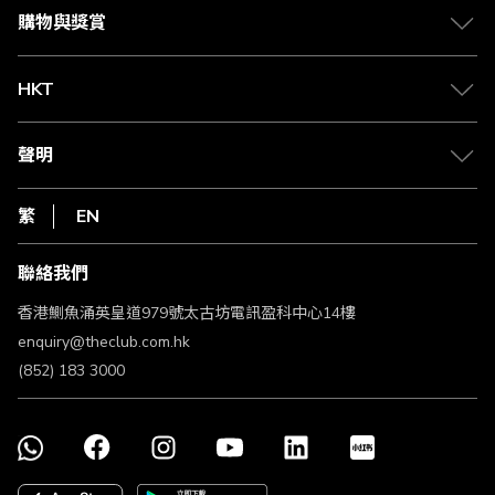
媒體中心
賺取積分
購物與獎賞
兌換禮遇
物流與配送
Club 積分助手
Club Shopping 商品領取站
HKT
積分兌換
退款政策
csl.
常見問題
1010
聲明
在線客服
網上行
私隱聲明
HKT
繁
EN
使用條款
條款及細則
聯絡我們
不歧視及不騷擾聲明
認可牌照及通告
香港鰂魚涌英皇道979號太古坊電訊盈科中心14樓
enquiry@theclub.com.hk
(852) 183 3000