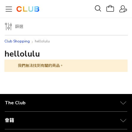
篩選
Club Shopping
hellolulu
hellolulu
我們無法找到有關的商品。
The Club
關於 The Club
合作夥伴
會籍
Citi The Club 信用卡
會籍及專屬禮遇