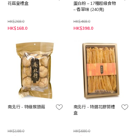
花菇皇禮盒
蛋白粉 – 17種超級食物
– 香草味 (240克)
HK$268.0
HK$468.0
特
特
HK$168.0
HK$398.0
殊
殊
價
價
格
格
南北行 - 特級猴頭菇
南北行 - 特選花膠筒禮
盒
HK$188.0
HK$680.0