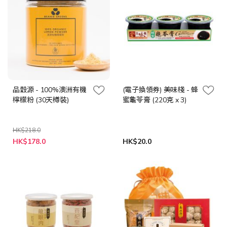
品穀源 - 100%澳洲有機
(電子換領券) 美味棧 - 蜂
檸檬粉 (30天樽裝)
蜜龜苓膏 (220克 x 3)
HK$218.0
特
HK$178.0
HK$20.0
殊
價
格