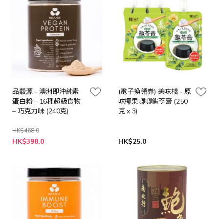
品穀源 - 澳洲即沖純素
(電子換領券) 美味棧 - 原
蛋白粉 – 16種超級食物
味椰果唧唧龜苓膏 (250
– 巧克力味 (240克)
克 x 3)
HK$468.0
特
HK$398.0
HK$25.0
殊
價
格