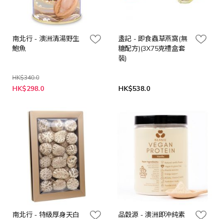
南北行 - 澳洲清湯野生
盞記 - 即食蟲草燕窩(無
鮑魚
糖配方)(3X75克禮盒套
裝)
HK$340.0
特
HK$298.0
HK$538.0
殊
價
格
南北行 - 特級厚身天白
品穀源 - 澳洲即沖純素