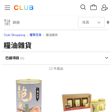
設
篩選
置
Club Shopping
優質百貨
糧油雜貨
降
糧油雜貨
序
已選項目
方
22
件產品
向