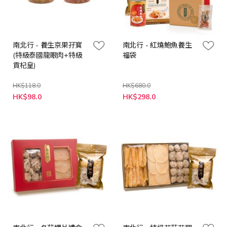
南北行 - 養生京果孖寳
南北行 - 紅燒鮑魚養生
(特級泰國龍眼肉+特級
福袋
貢杞皇)
HK$118.0
HK$680.0
特
特
HK$98.0
HK$298.0
殊
殊
價
價
格
格