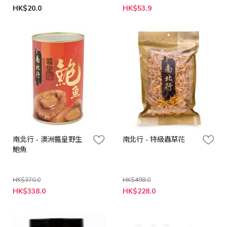
特
HK$20.0
HK$53.9
殊
價
格
南北行 - 澳洲醬皇野生
南北行 - 特級蟲草花
鮑魚
HK$370.0
HK$498.0
特
特
HK$338.0
HK$228.0
殊
殊
價
價
格
格