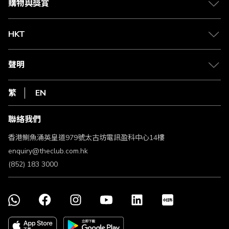
賺取積分
購物與獎賞
兌換禮遇
物流與配送
Club 積分助手
Club Shopping 商品領取站
HKT
積分兌換
退款政策
csl.
常見問題
1010
聲明
在線客服
網上行
私隱聲明
HKT
繁
EN
使用條款
條款及細則
聯絡我們
不歧視及不騷擾聲明
認可牌照及通告
香港鰂魚涌英皇道979號太古坊電訊盈科中心14樓
enquiry@theclub.com.hk
(852) 183 3000