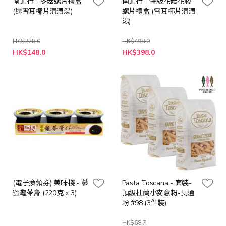
南北行 - 冬菇螺片禮盒
南北行 - 特級花菇花膠
(送雪耳椰片清潤湯)
螺片禮盒 (雪耳椰片清潤
湯)
HK$228.0
HK$498.0
特
特
HK$148.0
HK$398.0
殊
殊
價
價
格
格
(電子換領券) 美味棧 - 蔘
Pasta Toscana - 套裝-
蜜龜苓膏 (220克 x 3)
頂級杜蘭小麥意粉-長通
粉 #98 (3件裝)
HK$68.7