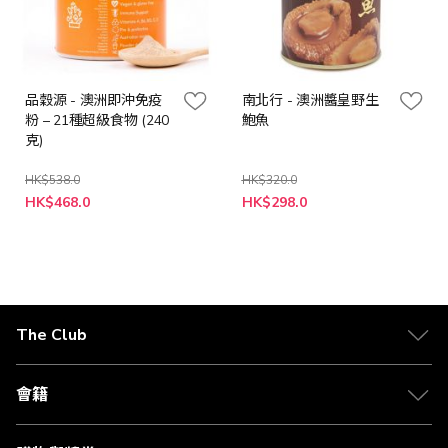
品穀源 - 澳洲即沖免疫
南北行 - 澳洲醬皇野生
粉 – 21種超級食物 (240
鮑魚
克)
HK$538.0
HK$320.0
特
特
HK$468.0
HK$298.0
殊
殊
價
價
格
格
The Club
關於 The Club
合作夥伴
會籍
Citi The Club 信用卡
會籍及專屬禮遇
媒體中心