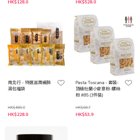
特
特
HK$128.0
HK$528.0
殊
殊
價
價
格
格
南北行 - 特選滋潤補肺
Pasta Toscana - 套裝-
湯包福袋
頂級杜蘭小麥意粉-螺絲
粉 #85 (3件裝)
HK$480.0
HK$68.7
特
特
HK$228.0
HK$53.9
殊
殊
價
價
格
格