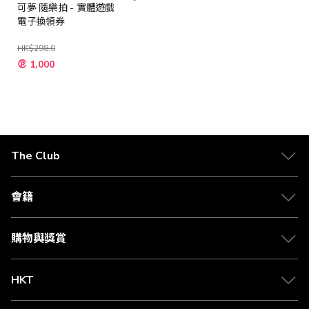
可夢 隨樂拍 - 實體遊戲
電子換領券
HK$298.0
特
1,000
殊
價
格
The Club
關於 The Club
合作夥伴
會籍
Citi The Club 信用卡
會籍及專屬禮遇
媒體中心
賺取積分
購物與獎賞
兌換禮遇
物流與配送
Club 積分助手
Club Shopping 商品領取站
HKT
積分兌換
退款政策
csl.