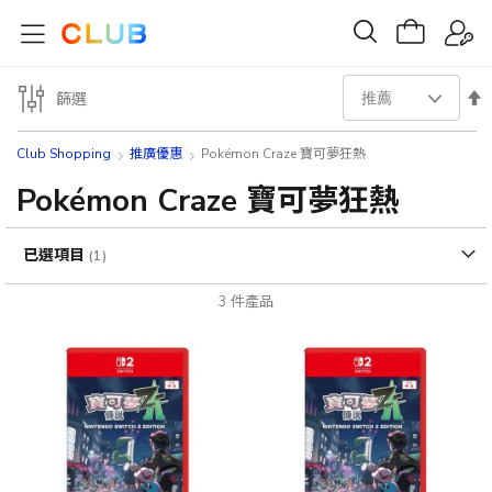
設
篩選
置
Club Shopping
推廣優惠
Pokémon Craze 寶可夢狂熱
降
Pokémon Craze 寶可夢狂熱
序
已選項目
方
3
件產品
向