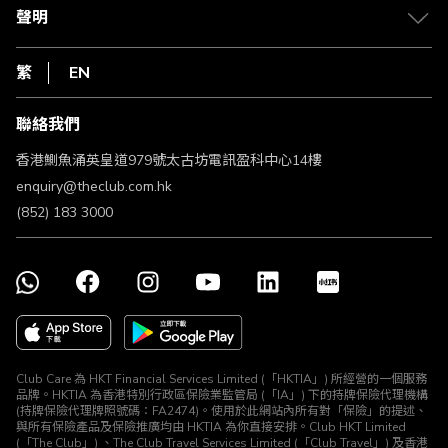
常見問題
1010
聲明
在線客服
網上行
私隱聲明
HKT
繁
EN
使用條款
條款及細則
聯絡我們
不歧視及不騷擾聲明
認可牌照及通告
香港鰂魚涌英皇道979號太古坊電訊盈科中心14樓
enquiry@theclub.com.hk
(852) 183 3000
Club Care 為 HKT Financial Services Limited (「HKTIA」) 所經營的一個服務
品牌。HKTIA 為香港特別行政區保險業監管局 (「IA」) 下的持牌保險代理機構
(持牌保險代理牌照號碼：FA2474)。使用於此網站內所有對「保險」的提述、
與所有保險產品及保險推廣均由 HKTIA 為你直接安排。Club HKT Limited
(「The Club」) 、The Club Travel Services Limited (「Club Travel」) 及香港