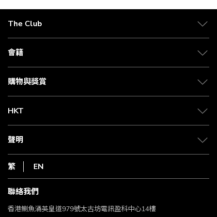
The Club
關於 The Club
合作夥伴
會籍
Citi The Club 信用卡
會籍及專屬禮遇
媒體中心
賺取積分
購物與獎賞
兌換禮遇
物流與配送
Club 積分助手
Club Shopping 商品領取站
HKT
積分兌換
退款政策
csl.
常見問題
1010
聲明
在線客服
網上行
私隱聲明
HKT
繁
EN
使用條款
條款及細則
聯絡我們
不歧視及不騷擾聲明
認可牌照及通告
香港鰂魚涌英皇道979號太古坊電訊盈科中心14樓