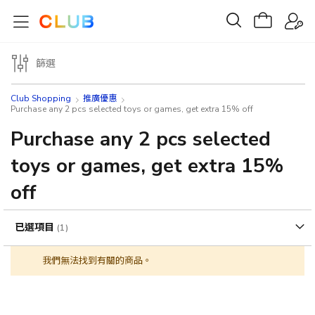
篩選
Club Shopping
推廣優惠
Purchase any 2 pcs selected toys or games, get extra 15% off
Purchase any 2 pcs selected
toys or games, get extra 15%
off
已選項目
我們無法找到有關的商品。