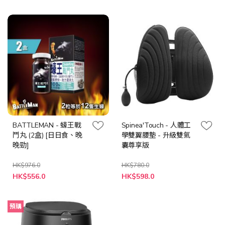
價
格
BATTLEMAN - 蠔王戰
Spinea'Touch - 人體工
鬥丸 (2盒) [日日食、晚
學雙翼腰墊 - 升級雙氣
晚勁]
囊尊享版
HK$976.0
HK$780.0
特
特
HK$556.0
HK$598.0
殊
殊
價
價
格
格
預購