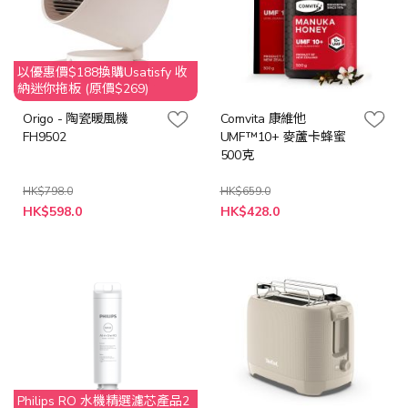
以優惠價$188換購Usatisfy 收
納迷你拖板 (原價$269)
Origo - 陶瓷暖風機
Comvita 康維他
FH9502
UMF™10+ 麥蘆卡蜂蜜
500克
HK$798.0
HK$659.0
特
特
HK$598.0
HK$428.0
殊
殊
價
價
格
格
Philips RO 水機精選濾芯產品2