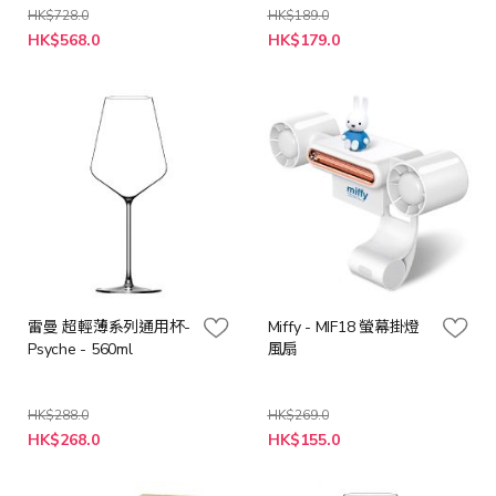
HK$728.0
HK$189.0
特
特
HK$568.0
HK$179.0
殊
殊
價
價
格
格
雷曼 超輕薄系列通用杯-
Miffy - MIF18 螢幕掛燈
Psyche - 560ml
風扇
HK$288.0
HK$269.0
特
特
HK$268.0
HK$155.0
殊
殊
價
價
格
格