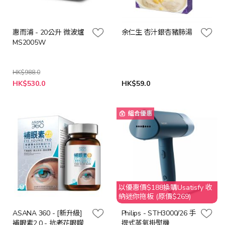
惠而浦 - 20公升 微波爐
余仁生 杏汁銀杏豬肺湯
MS2005W
HK$988.0
特
HK$530.0
HK$59.0
殊
價
格
組合優惠
以優惠價$188換購Usatisfy 收
納迷你拖板 (原價$269)
ASANA 360 - [新升級]
Philips - STH3000/26 手
補眼素2.0 - 抗老花眼矇
提式蒸氣掛熨機