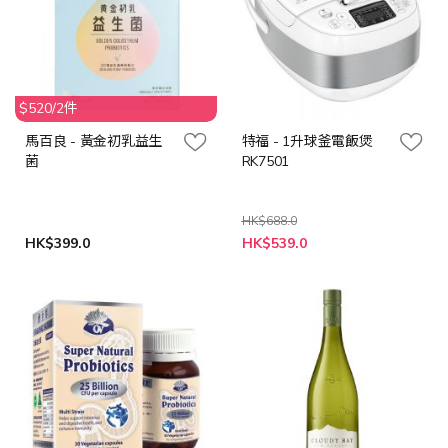
$520/2件
馬百良 - 黃金初乳益生
特福 - 1升球釜電飯煲
菌
RK7501
HK$688.0
特
HK$399.0
HK$539.0
殊
價
格