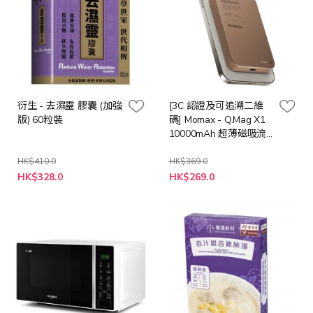
衍生 - 去濕靈 膠囊 (加強
[3C 認證及可追溯二維
版) 60粒裝
碼] Momax - Q.Mag X1
10000mAh 超薄磁吸流
動電源 [砂岩色]
HK$410.0
HK$369.0
特
特
HK$328.0
HK$269.0
殊
殊
價
價
格
格