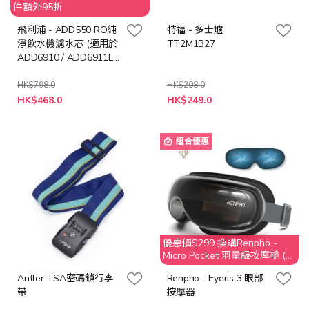
件額外95折
飛利浦 - ADD550 RO純
特福 - 多士爐
淨飲水機濾水芯 (適用於
TT2M1B27
ADD6910 / ADD6911L /
ADD6915)
HK$798.0
HK$298.0
特
特
HK$468.0
HK$249.0
殊
殊
價
價
格
格
組合優惠
優惠價$299 換購Renpho -
Micro Pocket 羽量級按摩槍 (價
值 $499)
Antler TSA密碼鎖行李
Renpho - Eyeris 3 眼部
帶
按摩器