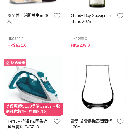
澳至尊 - 活腸益生菌(30
Cloudy Bay Sauvignon
粒)
Blanc 2025
HK$590.0
HK$288.0
特
特
HK$531.0
HK$208.0
殊
殊
價
價
格
格
組合優惠
以優惠價$188換購Usatisfy 收
納迷你拖板 (原價$269)
Tefal - 特福 [法國製造]
雷曼 艾雷島機器烈酒杯
蒸氣熨斗 FV5718
120ml