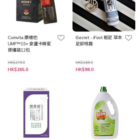
Comvita 康維他
iSecret - iFoot 輕足 草本
UMF™15+ 麥蘆卡蜂蜜
足部噴霧
便攜裝12包
HK$279.0
HK$168.0
特
特
HK$265.0
HK$98.0
殊
殊
價
價
格
格