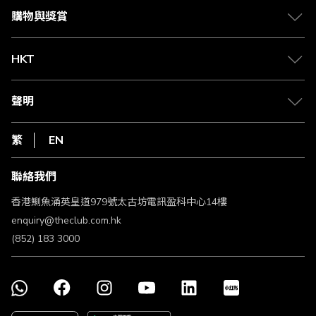
媒體中心
賺取積分
購物與獎賞
兌換禮遇
物流與配送
Club 積分助手
Club Shopping 商品領取站
HKT
積分兌換
退款政策
csl.
常見問題
1010
聲明
在線客服
網上行
私隱聲明
HKT
繁
EN
使用條款
條款及細則
聯絡我們
不歧視及不騷擾聲明
認可牌照及通告
香港鰂魚涌英皇道979號太古坊電訊盈科中心14樓
enquiry@theclub.com.hk
(852) 183 3000