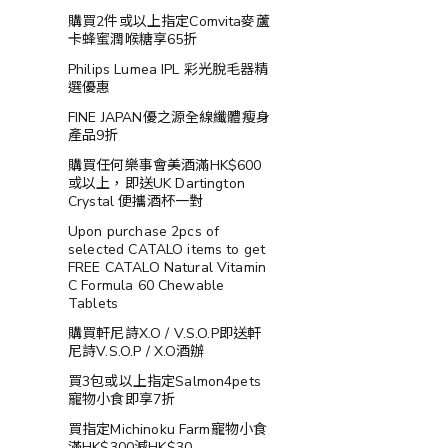
購買2件或以上指定Comvita麥蘆
卡蜂蜜潤喉糖享65折
Philips Lumea IPL 彩光脫毛器精
選優惠
FINE JAPAN優之源全線纖體瘦身
產品9折
購買任何樂事會美酒滿HK$600
或以上，即送UK Dartington
Crystal 便攜酒杯一對
Upon purchase 2pcs of
selected CATALO items to get
FREE CATALO Natural Vitamin
C Formula 60 Chewable
Tablets
購買軒尼詩X.O / V.S.O.P即送軒
尼詩V.S.O.P / X.O酒辦
買3包或以上指定Salmon4pets
寵物小食即享7折
買指定Michinoku Farm寵物小食
滿HK$300減HK$30