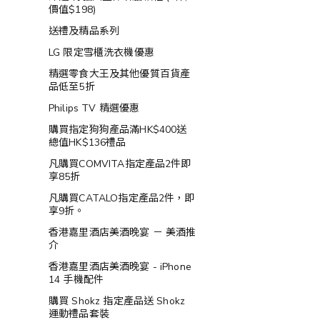
價值$198)
送禮及精品系列
LG 限定雪櫃洗衣機優惠
精選零食大王及其他優質百貨產
品低至5折
Philips TV 精選優惠
購買指定狗狗產品滿HK$400送
總值HK$136禮品
凡購買COMVITA指定產品2件即
享85折
凡購買CATALO指定產品2件，即
享9折。
香港嘉里酒店美酒晚宴 － 美酒推
介
香港嘉里酒店美酒晚宴 - iPhone
14 手機配件
購買 Shokz 指定產品送 Shokz
運動禮品套裝