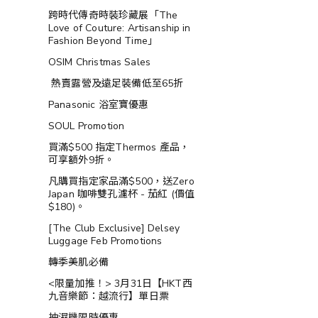
跨時代傳奇時裝珍藏展「The
Love of Couture: Artisanship in
Fashion Beyond Time」
OSIM Christmas Sales
熱賣露營及遠足裝備低至65折
Panasonic 浴室寶優惠
SOUL Promotion
買滿$500 指定Thermos 產品，
可享額外9折。
凡購買指定家品滿$500，送Zero
Japan 咖啡雙孔濾杯 - 茄紅 (價值
$180)。
[The Club Exclusive] Delsey
Luggage Feb Promotions
轉季美肌必備
<限量加推！> 3月31日【HKT西
九音樂節：越流行】單日票
抽濕機限時優惠