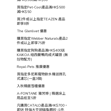
買指定Pet-Cool產品滿HK$500
減HK$50
買2件或以上指定TEAZEN 產品
即享8折
The Glenlivet 優惠
購買指定Webber Naturals產品2
件或以上即享75折
購買指定狗狗產品滿HK$400送
KAIKOA 紐西蘭鴨肉成犬罐頭 (無
殻物配方)
Royal-Pets 推廣優惠
買指定多尼斯寵物飲水機送微孔
式濾芯(一盒3個)
入秋精選雪櫃優惠
A-FONTANE 雅芳婷 | 精選床上
用品低至5折
凡購買CATALO產品滿HK$700，
即送 特強大豆卵磷脂顆粒 (1件,