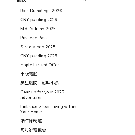
類別
Rice Dumplings 2026
CNY pudding 2026
Mid-Autumn 2025
Privilege Pass
Streetathon 2025
CNY pudding 2025
Apple Limited Offer
平板電腦
英皇戲院 - 滋味小食
Gear up for your 2025
adventures
Embrace Green Living within
Your Home
端午節精選
每月家電優惠