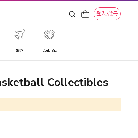
登入/註冊
旅遊
Club Biz
ketball Collectibles