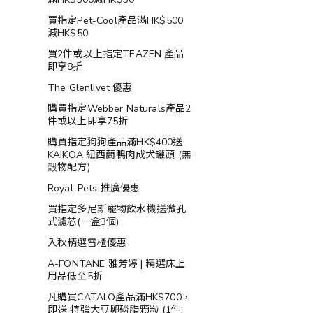
買指定Pet-Cool產品滿HK$500
減HK$50
買2件或以上指定TEAZEN 產品
即享8折
The Glenlivet 優惠
購買指定Webber Naturals產品2
件或以上即享75折
購買指定狗狗產品滿HK$400送
KAIKOA 紐西蘭鴨肉成犬罐頭 (無
殻物配方)
Royal-Pets 推廣優惠
買指定多尼斯寵物飲水機送微孔
式濾芯(一盒3個)
入秋精選雪櫃優惠
A-FONTANE 雅芳婷 | 精選床上
用品低至5折
凡購買CATALO產品滿HK$700，
即送 特強大豆卵磷脂顆粒 (1件,