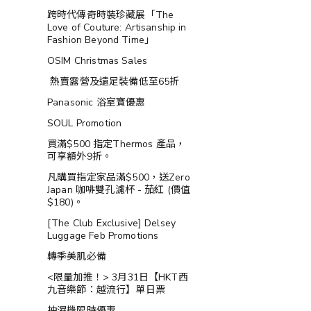
跨時代傳奇時裝珍藏展「The
Love of Couture: Artisanship in
Fashion Beyond Time」
OSIM Christmas Sales
熱賣露營及遠足裝備低至65折
Panasonic 浴室寶優惠
SOUL Promotion
買滿$500 指定Thermos 產品，
可享額外9折。
凡購買指定家品滿$500，送Zero
Japan 咖啡雙孔濾杯 - 茄紅 (價值
$180)。
[The Club Exclusive] Delsey
Luggage Feb Promotions
轉季美肌必備
<限量加推！> 3月31日【HKT西
九音樂節：越流行】單日票
抽濕機限時優惠