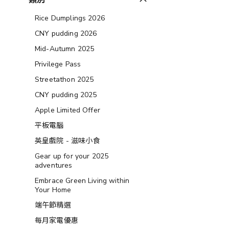
類別
Rice Dumplings 2026
CNY pudding 2026
Mid-Autumn 2025
Privilege Pass
Streetathon 2025
CNY pudding 2025
Apple Limited Offer
平板電腦
英皇戲院 - 滋味小食
Gear up for your 2025
adventures
Embrace Green Living within
Your Home
端午節精選
每月家電優惠