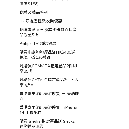
價值$198)
送禮及精品系列
LG 限定雪櫃洗衣機優惠
精選零食大王及其他優質百貨產
品低至5折
Philips TV 精選優惠
購買指定狗狗產品滿HK$400送
總值HK$136禮品
凡購買COMVITA指定產品2件即
享85折
凡購買CATALO指定產品2件，即
享9折。
香港嘉里酒店美酒晚宴 － 美酒推
介
香港嘉里酒店美酒晚宴 - iPhone
14 手機配件
購買 Shokz 指定產品送 Shokz
運動禮品套裝