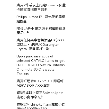
購買2件或以上指定Comvita麥蘆
卡蜂蜜潤喉糖享65折
Philips Lumea IPL 彩光脫毛器精
選優惠
FINE JAPAN優之源全線纖體瘦身
產品9折
購買任何樂事會美酒滿HK$600
或以上，即送UK Dartington
Crystal 便攜酒杯一對
Upon purchase 2pcs of
selected CATALO items to get
FREE CATALO Natural Vitamin
C Formula 60 Chewable
Tablets
購買軒尼詩X.O / V.S.O.P即送軒
尼詩V.S.O.P / X.O酒辦
買3包或以上指定Salmon4pets
寵物小食即享7折
買指定Michinoku Farm寵物小食
滿HK$300減HK$30