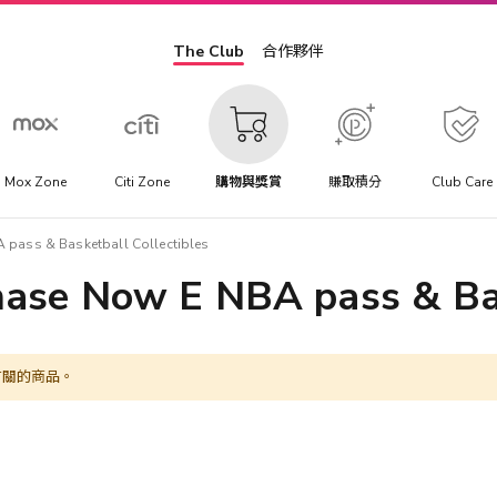
The Club
合作夥伴
Mox Zone
Citi Zone
購物與獎賞
賺取積分
Club Care
pass & Basketball Collectibles
ase Now E NBA pass & Bas
有關的商品。