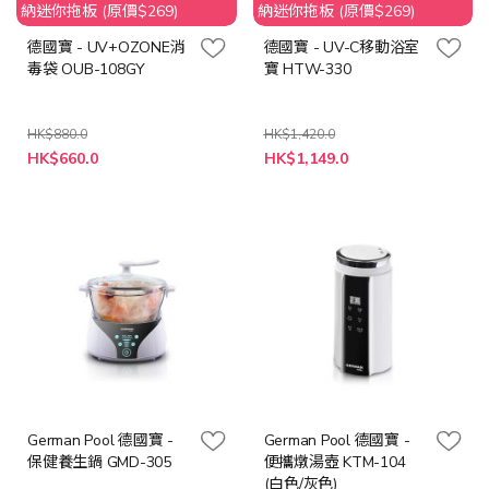
納迷你拖板 (原價$269)
納迷你拖板 (原價$269)
德國寶 - UV+OZONE消
德國寶 - UV-C移動浴室
毒袋 OUB-108GY
寶 HTW-330
HK$880.0
HK$1,420.0
特
特
HK$660.0
HK$1,149.0
殊
殊
價
價
格
格
German Pool 德國寶 -
German Pool 德國寶 -
保健養生鍋 GMD-305
便攜燉湯壺 KTM-104
(白色/灰色)