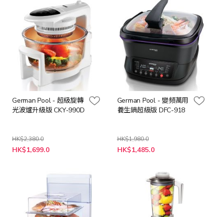
German Pool - 超級旋轉
German Pool - 變頻萬用
光波爐升級版 CKY-990D
養生鍋超級版 DFC-918
HK$2,380.0
HK$1,980.0
特
特
HK$1,699.0
HK$1,485.0
殊
殊
價
價
格
格