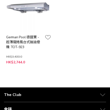
German Pool 德國寶 -
超薄龍捲風台式抽油煙
機 TOT-923
HK$3,430.0
特
HK$2,744.0
殊
價
格
The Club
關於 The Club
合作夥伴
會籍