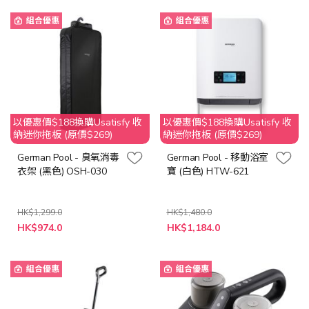
格
組合優惠
組合優惠
以優惠價$188換購Usatisfy 收
以優惠價$188換購Usatisfy 收
納迷你拖板 (原價$269)
納迷你拖板 (原價$269)
German Pool - 臭氧消毒
German Pool - 移動浴室
衣架 (黑色) OSH-030
寶 (白色) HTW-621
HK$1,299.0
HK$1,480.0
特
特
HK$974.0
HK$1,184.0
殊
殊
價
價
格
格
組合優惠
組合優惠