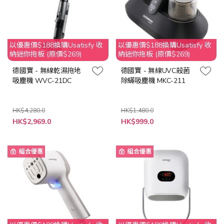
以優惠價$188換購Usatisfy 收
以優惠價$188換購Usatisfy 收
納迷你拖板 (原價$269)
納迷你拖板 (原價$269)
德國寶 - 無線乾濕拖地
德國寶 - 無線UVC殺菌
吸塵機 WVC-21DC
除蟎吸塵機 MKC-211
HK$4,280.0
HK$1,480.0
特
特
HK$2,969.0
HK$999.0
殊
殊
價
價
格
格
組合優惠
組合優惠