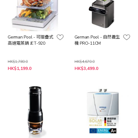
German Pool - 可摺疊式
German Pool - 自然養生
高速電蒸鍋 JET-920
機 PRO-11CM
HK$1,780.0
HK$4,670.0
特
特
HK$1,199.0
HK$3,499.0
殊
殊
價
價
格
格