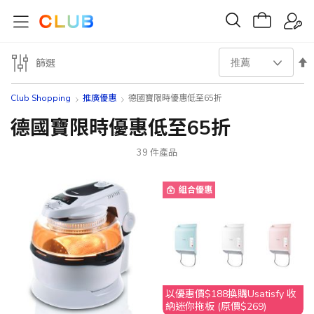
設
篩選
置
Club Shopping
推廣優惠
德國寶限時優惠低至65折
降
德國寶限時優惠低至65折
序
39
件產品
方
組合優惠
向
以優惠價$188換購Usatisfy 收
納迷你拖板 (原價$269)