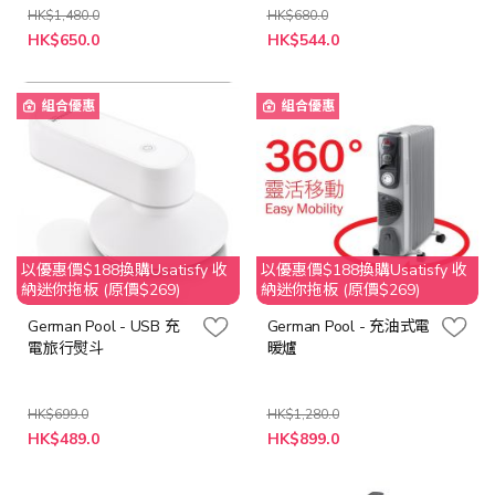
HK$1,480.0
HK$680.0
特
特
HK$650.0
HK$544.0
殊
殊
價
價
格
格
組合優惠
組合優惠
以優惠價$188換購Usatisfy 收
以優惠價$188換購Usatisfy 收
納迷你拖板 (原價$269)
納迷你拖板 (原價$269)
German Pool - USB 充
German Pool - 充油式電
電旅行熨斗
暖爐
HK$699.0
HK$1,280.0
特
特
HK$489.0
HK$899.0
殊
殊
價
價
格
格