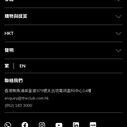
Citi The Club 信用卡
會籍及專屬禮遇
媒體中心
賺取積分
購物與獎賞
兌換禮遇
物流與配送
Club 積分助手
Club Shopping 商品領取站
HKT
積分兌換
退款政策
csl.
常見問題
1010
聲明
在線客服
網上行
私隱聲明
HKT
繁
EN
使用條款
條款及細則
聯絡我們
不歧視及不騷擾聲明
認可牌照及通告
香港鰂魚涌英皇道979號太古坊電訊盈科中心14樓
enquiry@theclub.com.hk
(852) 183 3000