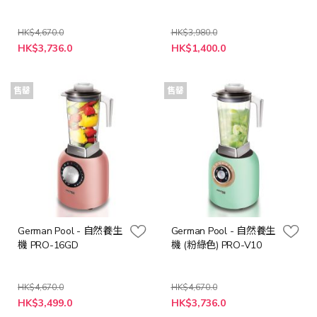
HK$4,670.0
HK$3,980.0
特
特
HK$3,736.0
HK$1,400.0
殊
殊
價
價
格
格
售罄
售罄
German Pool - 自然養生
German Pool - 自然養生
機 PRO-16GD
機 (粉綠色) PRO-V10
HK$4,670.0
HK$4,670.0
特
特
HK$3,499.0
HK$3,736.0
殊
殊