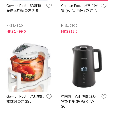
German Pool - 3D旋轉
German Pool - 移動浴室
光速氣炸鍋 CKF-215
寶 (藍色 / 白色 / 粉紅色)
HK$2,480.0
HK$1,220.0
特
HK$1,499.0
HK$915.0
殊
價
格
German Pool - 光波萬能
德國寶 - WiFi 智能無線
煮食鍋 CKY-298
電熱水壺 (黑色) KTW-
SC