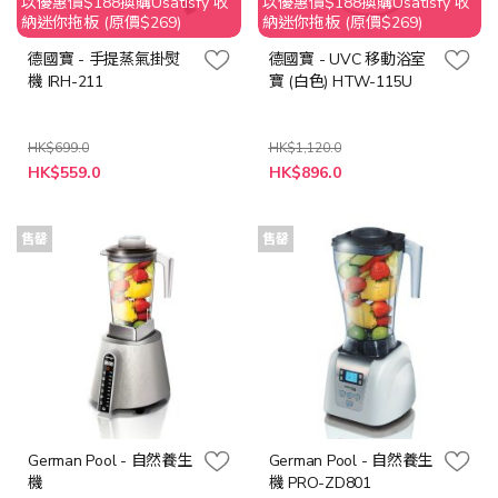
以優惠價$188換購Usatisfy 收
以優惠價$188換購Usatisfy 收
納迷你拖板 (原價$269)
納迷你拖板 (原價$269)
德國寶 - 手提蒸氣掛熨
德國寶 - UVC 移動浴室
機 IRH-211
寶 (白色) HTW-115U
HK$699.0
HK$1,120.0
特
特
HK$559.0
HK$896.0
殊
殊
價
價
格
格
售罄
售罄
German Pool - 自然養生
German Pool - 自然養生
機
機 PRO-ZD801