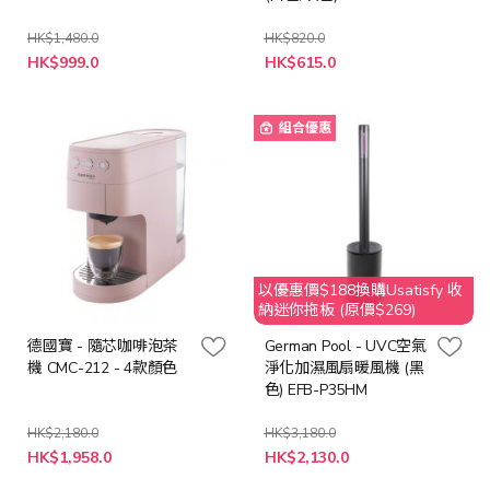
HK$1,480.0
HK$820.0
特
HK$999.0
HK$615.0
殊
價
格
組合優惠
以優惠價$188換購Usatisfy 收
納迷你拖板 (原價$269)
德國寶 - 隨芯咖啡泡茶
German Pool - UVC空氣
機 CMC-212 - 4款顏色
淨化加濕風扇暖風機 (黑
色) EFB-P35HM
HK$2,180.0
HK$3,180.0
特
HK$1,958.0
HK$2,130.0
殊
價