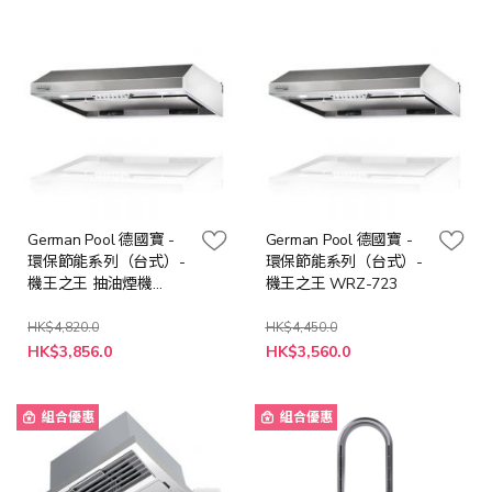
German Pool 德國寶 -
German Pool 德國寶 -
環保節能系列（台式）-
環保節能系列（台式）-
機王之王 抽油煙機
機王之王 WRZ-723
WRZ-923
HK$4,820.0
HK$4,450.0
特
特
HK$3,856.0
HK$3,560.0
殊
殊
價
價
格
格
組合優惠
組合優惠