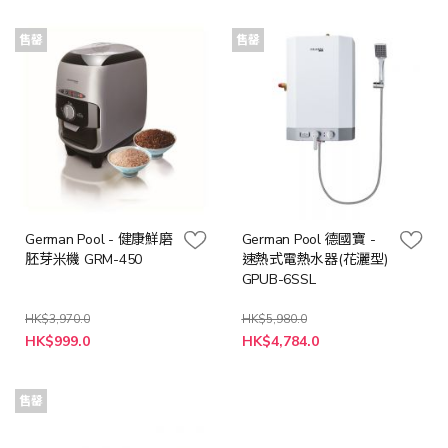
價
價
格
格
售罄
售罄
German Pool - 健康鮮磨
German Pool 德國寶 -
胚芽米機 GRM-450
速熱式電熱水器(花灑型)
GPUB-6SSL
HK$3,970.0
HK$5,980.0
特
特
HK$999.0
HK$4,784.0
殊
殊
價
價
格
格
售罄