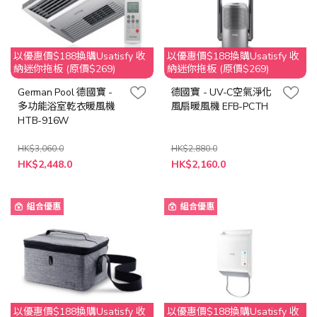
以優惠價$188換購Usatisfy 收
以優惠價$188換購Usatisfy 收
納迷你拖板 (原價$269)
納迷你拖板 (原價$269)
German Pool 德國寶 -
德國寶 - UV-C空氣淨化
多功能浴室乾衣暖風機
風扇暖風機 EFB-PCTH
HTB-916W
HK$3,060.0
HK$2,880.0
特
特
HK$2,448.0
HK$2,160.0
殊
殊
價
價
格
格
組合優惠
組合優惠
以優惠價$188換購Usatisfy 收
以優惠價$188換購Usatisfy 收