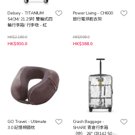
Delsey - TITANIUM
Power Living - CH600
54CM/ 21.25吋 雙輪式四
旅行電烘乾衣架
輪行李箱/ 行李喼 - 紅
HK$2,180.0
HK$598.0
特
特
HK$930.0
HK$388.0
殊
殊
價
價
格
格
GO Travel - Ultimate
Crash Baggage -
3.0 記憶棉頸枕
SHARE 寄倉行李箱
（中） 26" CB142 50 -