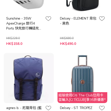
Sunshine - 35W
Delsey - ELEMENT 背包
ApexCharge 旅行4
- 黑色
Ports 快充旅行轉插充電
器 TRA-35W
HK$228.0
HK$680.0
特
特
HK$158.0
HK$490.0
殊
殊
價
價
格
格
結賬使用Citi The Club信用卡
並輸入[CITICLUB]享95折優惠*
agnes b. - 尼龍背包 (藍
Delsey - ST TROPEZ