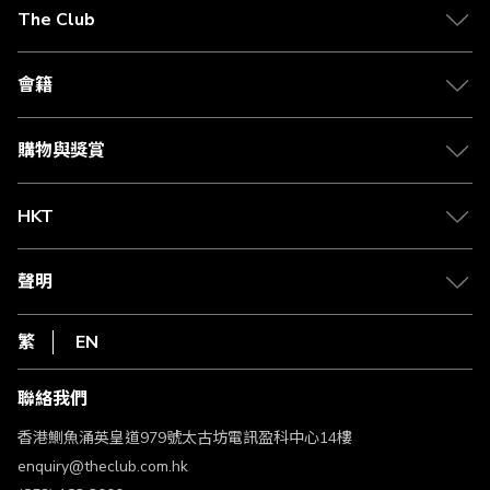
在
The Club
閱
關於 The Club
讀
合作夥伴
會籍
頁
Citi The Club 信用卡
會籍及專屬禮遇
媒體中心
賺取積分
購物與獎賞
兌換禮遇
物流與配送
Club 積分助手
Club Shopping 商品領取站
HKT
積分兌換
退款政策
csl.
常見問題
1010
聲明
在線客服
網上行
私隱聲明
HKT
繁
EN
使用條款
條款及細則
聯絡我們
不歧視及不騷擾聲明
認可牌照及通告
香港鰂魚涌英皇道979號太古坊電訊盈科中心14樓
enquiry@theclub.com.hk