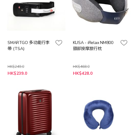
SMARTGO 多功能行李
KUSA - iRelax NM800
帶 (TSA)
頸部按摩旅行枕
HK$249.0
HK$468.0
特
特
HK$239.0
HK$428.0
殊
殊
價
價
格
格