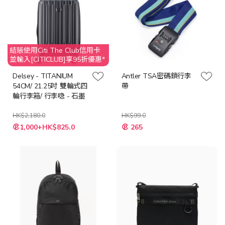
結賬使用Citi The Club信用卡
並輸入[CITICLUB]享95折優惠*
Delsey - TITANIUM
Antler TSA密碼鎖行李
54CM/ 21.25吋 雙輪式四
帶
輪行李箱/ 行李喼 - 石墨
HK$2,180.0
HK$99.0
特
特
1,000+HK$825.0
265
殊
殊
價
價
格
格