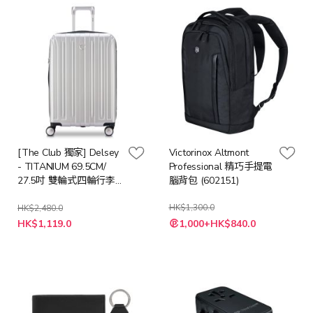
[The Club 獨家] Delsey
Victorinox Altmont
- TITANIUM 69.5CM/
Professional 精巧手提電
27.5吋 雙輪式四輪行李
腦背包 (602151)
箱/ 行李喼 - 銀
HK$1,300.0
HK$2,480.0
特
特
HK$1,119.0
1,000+HK$840.0
殊
殊
價
價
格
格