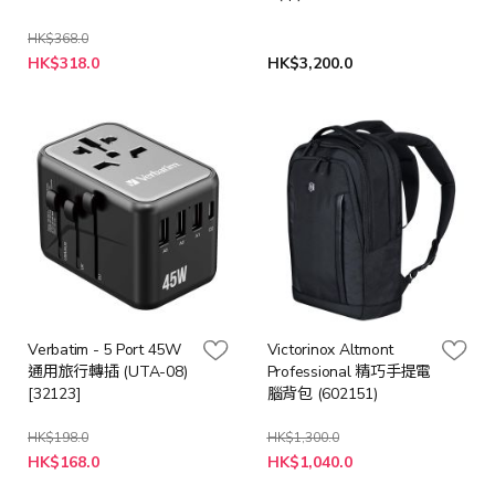
透明
HK$368.0
特
HK$318.0
HK$3,200.0
殊
價
格
Verbatim - 5 Port 45W
Victorinox Altmont
通用旅行轉插 (UTA-08)
Professional 精巧手提電
[32123]
腦背包 (602151)
HK$198.0
HK$1,300.0
特
特
HK$168.0
HK$1,040.0
殊
殊
價
價