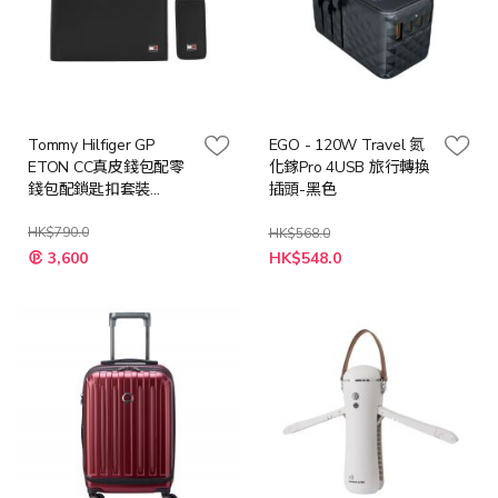
Tommy Hilfiger GP
EGO - 120W Travel 氮
ETON CC真皮錢包配零
化鎵Pro 4USB 旅行轉換
錢包配鎖匙扣套裝
插頭-黑色
(AM07931)
HK$790.0
HK$568.0
特
特
3,600
HK$548.0
殊
殊
價
價
格
格