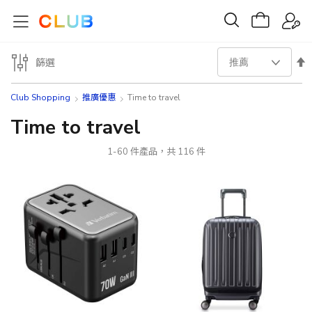
設
篩選
置
Club Shopping
推廣優惠
Time to travel
降
Time to travel
序
1
-
60
件產品，共
116
件
方
向