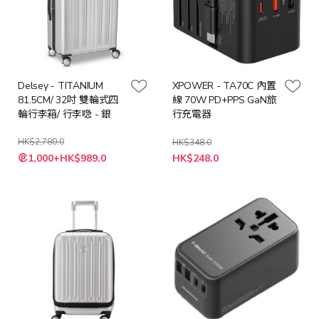
Delsey - TITANIUM
XPOWER - TA70C 內置
81.5CM/ 32吋 雙輪式四
線 70W PD+PPS GaN旅
輪行李箱/ 行李喼 - 銀
行充電器
HK$2,780.0
HK$348.0
特
特
1,000+HK$989.0
HK$248.0
殊
殊
價
價
格
格