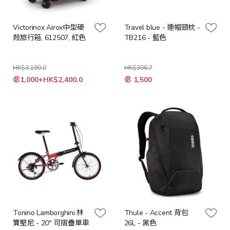
Victorinox Airox中型硬
Travel blue - 連帽頸枕 -
殼旅行箱, 612507, 紅色
TB216 - 藍色
HK$3,190.0
HK$306.7
特
特
1,000+HK$2,400.0
1,500
殊
殊
價
價
格
格
Tonino Lamborghini 林
Thule - Accent 背包
寶堅尼 - 20" 可摺疊單車
26L - 黑色