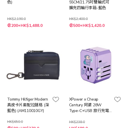
色)
55CM/21.75吋雙輪式可
擴充四輪行李箱-藍色
HK$2,190.0
HK$2,400.0
特
特
200+HK$1,488.0
500+HK$1,420.0
殊
殊
價
價
格
格
Tommy Hilfiger Modern
XPower x Cheap
真皮卡片套配拉鏈格 (深
Century 阿婆 28W
藍色) (AM110010GY)
Type-C+USB 旅行充電
轉插
HK$650.0
HK$238.0
特
特