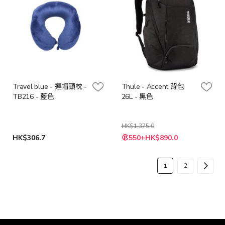
Travel blue - 連帽頸枕 -
Thule - Accent 背包
TB216 - 藍色
26L - 黑色
HK$1,375.0
特
HK$306.7
550+HK$890.0
殊
價
格
頁
您
頁
頁
下
1
2
面
當
面
面
一
前
步
正