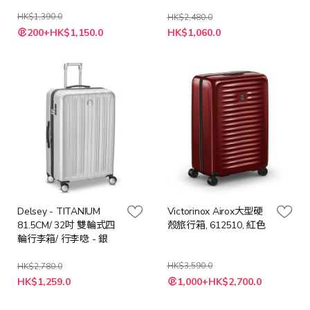
HK$1,390.0
HK$2,480.0
特
特
200+HK$1,150.0
HK$1,060.0
殊
殊
價
價
格
格
Delsey - TITANIUM
Victorinox Airox大型硬
81.5CM/ 32吋 雙輪式四
殼旅行箱, 612510, 紅色
輪行李箱/ 行李喼 - 銀
HK$3,590.0
HK$2,780.0
特
特
HK$1,259.0
1,000+HK$2,700.0
殊
殊
價
價
格
格