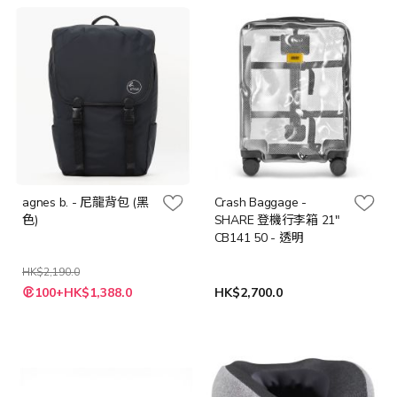
格
格
agnes b. - 尼龍背包 (黑
Crash Baggage -
色)
SHARE 登機行李箱 21"
CB141 50 - 透明
HK$2,190.0
特
100+HK$1,388.0
HK$2,700.0
殊
價
格