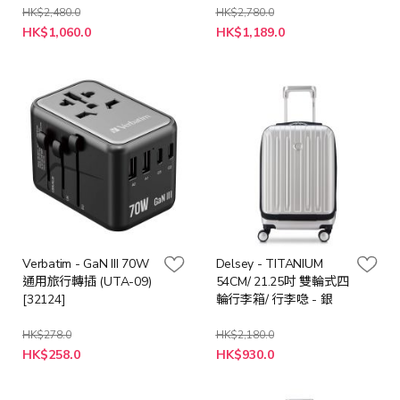
HK$2,480.0
HK$2,780.0
特
特
HK$1,060.0
HK$1,189.0
殊
殊
價
價
格
格
Verbatim - GaN III 70W
Delsey - TITANIUM
通用旅行轉插 (UTA-09)
54CM/ 21.25吋 雙輪式四
[32124]
輪行李箱/ 行李喼 - 銀
HK$278.0
HK$2,180.0
特
特
HK$258.0
HK$930.0
殊
殊
價
價
格
格