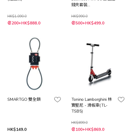
錢夾套裝
(AM0AM06723)
HK$1,090.0
HK$990.0
特
特
200+HK$888.0
500+HK$499.0
殊
殊
價
價
格
格
SMARTGO 雙全鎖
Tonino Lamborghini 林
寶堅尼 - 滑板車(TL-
TSB5)
HK$899.0
特
HK$149.0
100+HK$869.0
殊