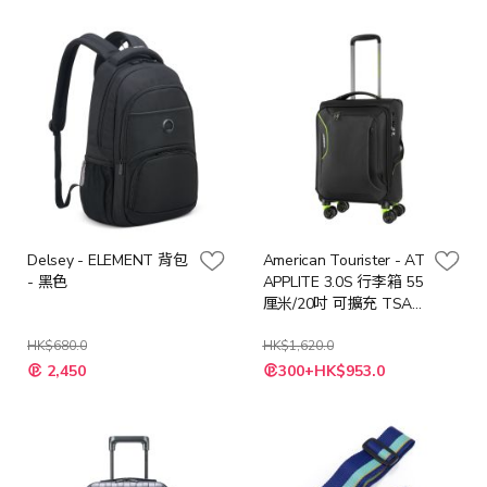
價
價
格
格
Delsey - ELEMENT 背包
American Tourister - AT
- 黑色
APPLITE 3.0S 行李箱 55
厘米/20吋 可擴充 TSA
V1 (黑色/綠色)
HK$680.0
HK$1,620.0
特
特
2,450
300+HK$953.0
殊
殊
價
價
格
格