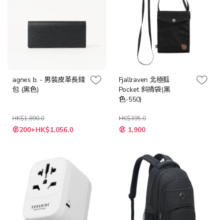
agnes b. - 男裝皮革長錢
Fjallraven 北極狐
包 (黑色)
Pocket 斜揹袋(黑
色-550)
HK$1,890.0
HK$395.0
特
特
200+HK$1,056.0
1,900
殊
殊
價
價
格
格