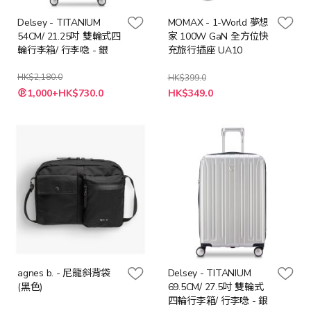
Delsey - TITANIUM
MOMAX - 1-World 夢想
54CM/ 21.25吋 雙輪式四
家 100W GaN 全方位快
輪行李箱/ 行李喼 - 銀
充旅行插座 UA10
HK$2,180.0
HK$399.0
特
特
1,000+HK$730.0
HK$349.0
殊
殊
價
價
格
格
agnes b. - 尼龍斜背袋
Delsey - TITANIUM
(黑色)
69.5CM/ 27.5吋 雙輪式
四輪行李箱/ 行李喼 - 銀