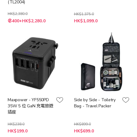
(TL2004)
HK$2,380.0
HK$1,375.0
特
特
400+HK$2,280.0
HK$1,099.0
殊
殊
價
價
格
格
Maxpower - YF550PD
Side by Side - Toiletry
35W 5 位 GaN 充電旅遊
Bag - Travel Packer
插座
HK$238.0
HK$899.0
特
特
HK$199.0
HK$699.0
殊
殊