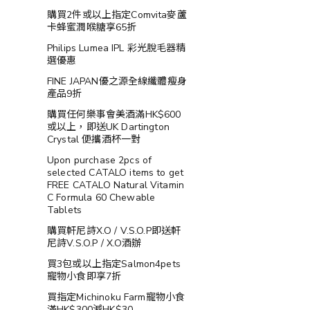
購買2件或以上指定Comvita麥蘆
卡蜂蜜潤喉糖享65折
Philips Lumea IPL 彩光脫毛器精
選優惠
FINE JAPAN優之源全線纖體瘦身
產品9折
購買任何樂事會美酒滿HK$600
或以上，即送UK Dartington
Crystal 便攜酒杯一對
Upon purchase 2pcs of
selected CATALO items to get
FREE CATALO Natural Vitamin
C Formula 60 Chewable
Tablets
購買軒尼詩X.O / V.S.O.P即送軒
尼詩V.S.O.P / X.O酒辦
買3包或以上指定Salmon4pets
寵物小食即享7折
買指定Michinoku Farm寵物小食
滿HK$300減HK$30