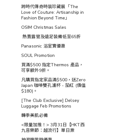
跨時代傳奇時裝珍藏展「The
Love of Couture: Artisanship in
Fashion Beyond Time」
OSIM Christmas Sales
熱賣露營及遠足裝備低至65折
Panasonic 浴室寶優惠
SOUL Promotion
買滿$500 指定Thermos 產品，
可享額外9折。
凡購買指定家品滿$500，送Zero
Japan 咖啡雙孔濾杯 - 茄紅 (價值
$180)。
[The Club Exclusive] Delsey
Luggage Feb Promotions
轉季美肌必備
<限量加推！> 3月31日【HKT西
九音樂節：越流行】單日票
抽濕機限時優惠