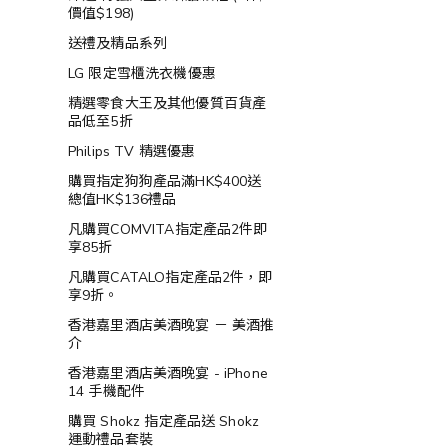
價值$198)
送禮及精品系列
LG 限定雪櫃洗衣機優惠
精選零食大王及其他優質百貨產
品低至5折
Philips TV 精選優惠
購買指定狗狗產品滿HK$400送
總值HK$136禮品
凡購買COMVITA指定產品2件即
享85折
凡購買CATALO指定產品2件，即
享9折。
香港嘉里酒店美酒晚宴 － 美酒推
介
香港嘉里酒店美酒晚宴 - iPhone
14 手機配件
購買 Shokz 指定產品送 Shokz
運動禮品套裝