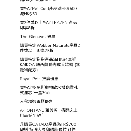
買指定Pet-Cool產品滿HK$500
減HK$50
買2件或以上指定TEAZEN 產品
即享8折
The Glenlivet 優惠
購買指定Webber Naturals產品2
件或以上即享75折
購買指定狗狗產品滿HK$400送
KAIKOA 紐西蘭鴨肉成犬罐頭 (無
殻物配方)
Royal-Pets 推廣優惠
買指定多尼斯寵物飲水機送微孔
式濾芯(一盒3個)
入秋精選雪櫃優惠
A-FONTANE 雅芳婷 | 精選床上
用品低至5折
凡購買CATALO產品滿HK$700，
即送 特強大豆卵磷脂顆粒 (1件,