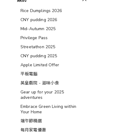
類別
Rice Dumplings 2026
CNY pudding 2026
Mid-Autumn 2025
Privilege Pass
Streetathon 2025
CNY pudding 2025
Apple Limited Offer
平板電腦
英皇戲院 - 滋味小食
Gear up for your 2025
adventures
Embrace Green Living within
Your Home
端午節精選
每月家電優惠