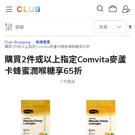
設
篩選
置
Club Shopping
推廣優惠
購買2件或以上指定Comvita麥蘆卡蜂蜜潤喉糖享65折
降
購買2件或以上指定Comvita麥蘆
序
卡蜂蜜潤喉糖享65折
方
3
件產品
向