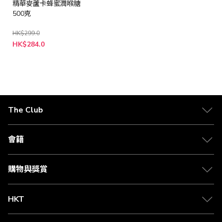
精華麥蘆卡蜂蜜潤喉糖
500克
HK$299.0
特
HK$284.0
殊
價
格
The Club
關於 The Club
合作夥伴
會籍
Citi The Club 信用卡
會籍及專屬禮遇
媒體中心
賺取積分
購物與獎賞
兌換禮遇
物流與配送
Club 積分助手
Club Shopping 商品領取站
HKT
積分兌換
退款政策
csl.