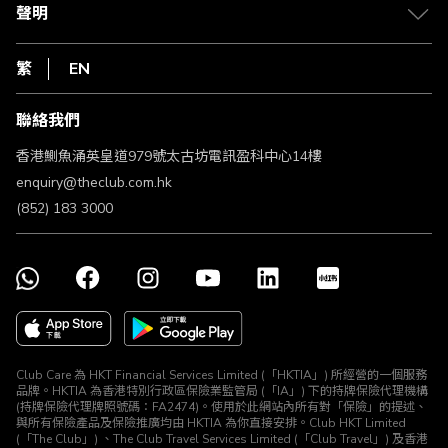
常見問題
1010
聲明
在線客服
網上行
私隱聲明
HKT
繁
EN
使用條款
條款及細則
聯絡我們
不歧視及不騷擾聲明
認可牌照及通告
香港鰂魚涌英皇道979號太古坊電訊盈科中心14樓
enquiry@theclub.com.hk
(852) 183 3000
Club Care 為 HKT Financial Services Limited (「HKTIA」) 所經營的一個服務
品牌。HKTIA 為香港特別行政區保險業監管局 (「IA」) 下的持牌保險代理機構
(持牌保險代理牌照號碼：FA2474)。使用於此網站內所有對「保險」的提述、
與所有保險產品及保險推廣均由 HKTIA 為你直接安排。Club HKT Limited
(「The Club」) 、The Club Travel Services Limited (「Club Travel」) 及香港