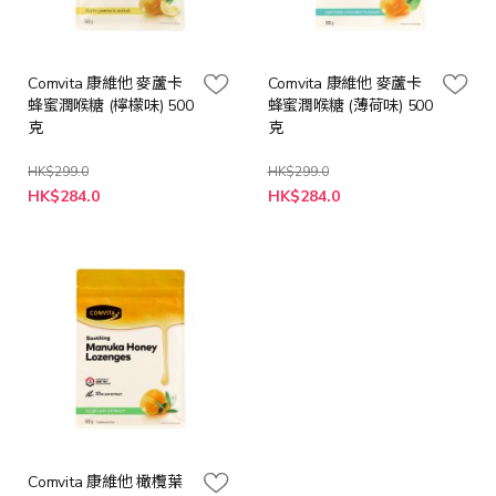
Comvita 康維他 麥蘆卡
Comvita 康維他 麥蘆卡
蜂蜜潤喉糖 (檸檬味) 500
蜂蜜潤喉糖 (薄荷味) 500
克
克
HK$299.0
HK$299.0
特
特
HK$284.0
HK$284.0
殊
殊
價
價
格
格
Comvita 康維他 橄欖葉