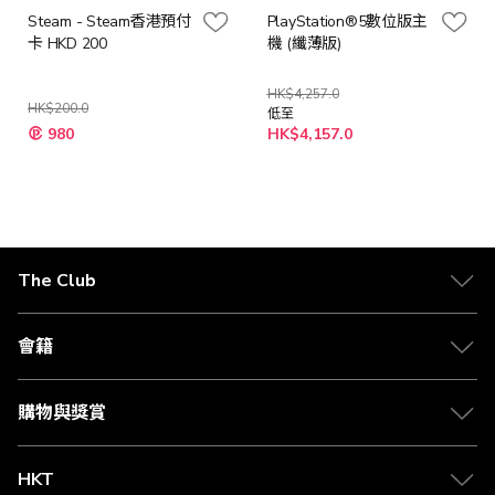
Steam - Steam香港預付
PlayStation®5數位版主
卡 HKD 200
機 (纖薄版)
HK$4,257.0
HK$200.0
低至
特
980
HK$4,157.0
殊
價
格
The Club
關於 The Club
合作夥伴
會籍
Citi The Club 信用卡
會籍及專屬禮遇
媒體中心
賺取積分
購物與獎賞
兌換禮遇
物流與配送
Club 積分助手
Club Shopping 商品領取站
HKT