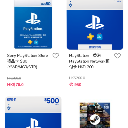
Sony PlayStation Store
PlayStation - 香港
禮品卡 $80
PlayStation Network預
(YWR/MGR/STR)
付卡 HKD 200
HK$200.0
HK$80.0
特
HK$76.0
950
殊
價
格