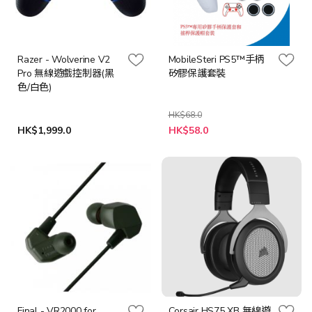
Razer - Wolverine V2
MobileSteri PS5™手柄
Pro 無線遊戲控制器(黑
矽膠保護套裝
色/白色)
HK$68.0
特
HK$1,999.0
HK$58.0
殊
價
格
Final - VR2000 for
Corsair HS75 XB 無線遊