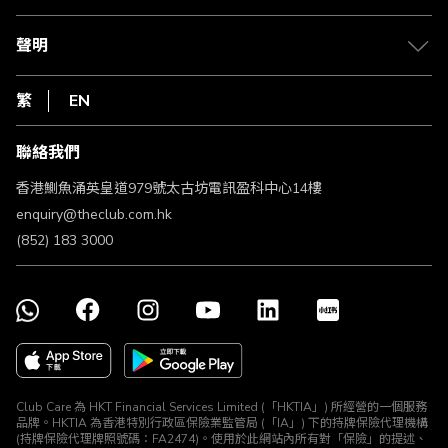
積分兌換
退款政策
csl.
常見問題
1010
聲明
在線客服
網上行
私隱聲明
HKT
繁
EN
使用條款
條款及細則
聯絡我們
不歧視及不騷擾聲明
認可牌照及通告
香港鰂魚涌英皇道979號太古坊電訊盈科中心14樓
enquiry@theclub.com.hk
(852) 183 3000
Club Care 為 HKT Financial Services Limited (「HKTIA」) 所經營的一個服務
品牌。HKTIA 為香港特別行政區保險業監管局 (「IA」) 下的持牌保險代理機構
(持牌保險代理牌照號碼：FA2474)。使用於此網站內所有對「保險」的提述、