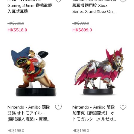
Gaming 3.5mm 遊戲電競
戲耳機適用於 Xbox
入耳式耳機
Series X and Xbox One
(CO-HS-HS75 XB WRL)
[預計送貨時間: 7-10工
HK$580.0
HK$999.0
特
特
作天]
HK$518.0
HK$899.0
殊
殊
價
價
格
格
Nintendo - Amiibo 隨從
Nintendo - Amiibo 隨從
艾路 オトモアイルー
加爾克【爵銀龍犬】 オ
(魔物獵人崛起) - 實體
トモガルク［メルゼガ
Amiibo電子換領券
ル］ (魔物獵人崛起 破
HK$198.0
曉) - 實體Amiibo電子換
HK$198.0