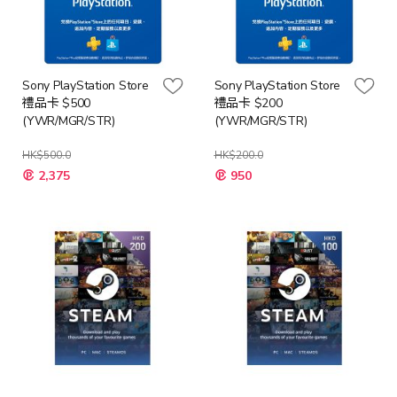
Sony PlayStation Store
Sony PlayStation Store
禮品卡 $500
禮品卡 $200
(YWR/MGR/STR)
(YWR/MGR/STR)
HK$500.0
HK$200.0
2,375
950