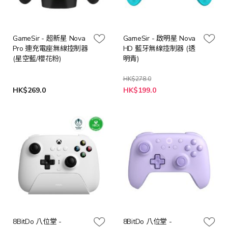
GameSir - 超新星 Nova
GameSir - 啟明星 Nova
Pro 連充電座無線控制器
HD 藍牙無線控制器 (透
(星空藍/櫻花粉)
明青)
HK$278.0
特
HK$269.0
HK$199.0
殊
價
格
8BitDo 八位堂 -
8BitDo 八位堂 -