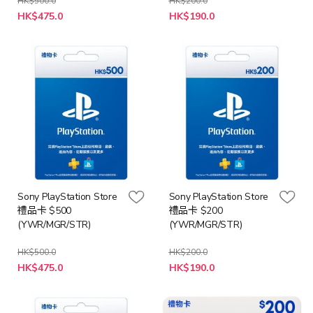
HK$500.0
HK$200.0
特
特
HK$475.0
HK$190.0
殊
殊
價
價
格
格
Sony PlayStation Store
Sony PlayStation Store
禮品卡 $500
禮品卡 $200
(YWR/MGR/STR)
(YWR/MGR/STR)
HK$500.0
HK$200.0
HK$475.0
HK$190.0