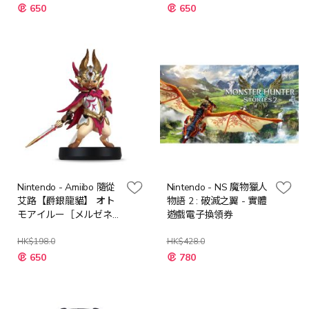
特
特
領券
650
650
殊
殊
價
價
格
格
Nintendo - Amiibo 隨從
Nintendo - NS 魔物獵人
艾路【爵銀龍貓】 オト
物語 2 : 破滅之翼 - 實體
モアイルー［メルゼネ
遊戲電子換領券
コ］ (魔物獵人崛起 破
曉) - 實體Amiibo電子換
HK$198.0
HK$428.0
特
特
領券
650
780
殊
殊
價
價
格
格