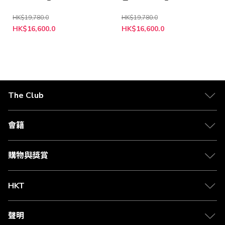
HK$19,780.0
HK$19,780.0
特
特
HK$16,600.0
HK$16,600.0
殊
殊
價
價
格
格
The Club
關於 The Club
合作夥伴
會籍
Citi The Club 信用卡
會籍及專屬禮遇
媒體中心
賺取積分
購物與獎賞
兌換禮遇
物流與配送
Club 積分助手
Club Shopping 商品領取站
HKT
積分兌換
退款政策
csl.
常見問題
1010
聲明
在線客服