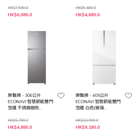
NRBT269PS
HK$7,580.0
HK$5,480.0
特
特
HK$6,080.0
HK$4,680.0
殊
殊
價
價
格
格
樂聲牌 - 306公升
樂聲牌 - 405公升
ECONAVI 智慧節能雙門
ECONAVI 智慧節能雙門
雪櫃 不銹鋼銀色
雪櫃 白色(玻璃
NRTV341B
面)NRBX471W
HK$5,780.0
HK$10,900.0
特
特
HK$4,880.0
HK$9,180.0
殊
殊
價
價
格
格