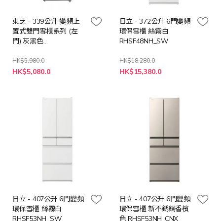
東芝 - 339公升 變頻上
日立 - 372公升 6門變頻
置式雙門雪櫃系列 (左
環保雪櫃 絲霧白
門) 灰黑色
RHSF48NH_SW
GRRT468WE_L
HK$5,980.0
HK$18,280.0
特
特
HK$5,080.0
HK$15,380.0
殊
殊
價
價
格
格
日立 - 407公升 6門變頻
日立 - 407公升 6門變頻
環保雪櫃 絲霧白
環保雪櫃 新不銹鋼香檳
RHSF53NH_SW
色 RHSF53NH_CNX