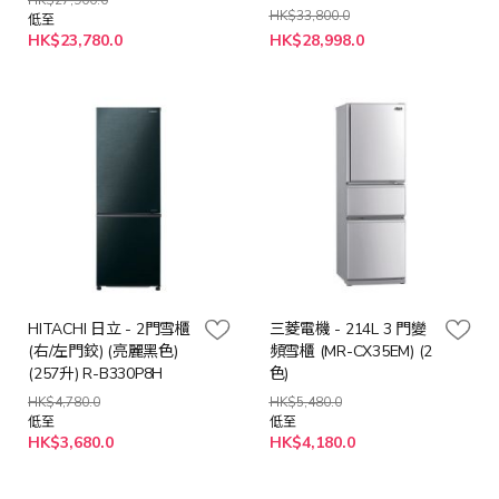
HK$27,900.0
HK$33,800.0
低至
特
HK$23,780.0
HK$28,998.0
殊
價
格
HITACHI 日立 - 2門雪櫃
三菱電機 - 214L 3 門變
(右/左門鉸) (亮麗黑色)
頻雪櫃 (MR-CX35EM) (2
(257升) R-B330P8H
色)
HK$4,780.0
HK$5,480.0
低至
低至
HK$3,680.0
HK$4,180.0