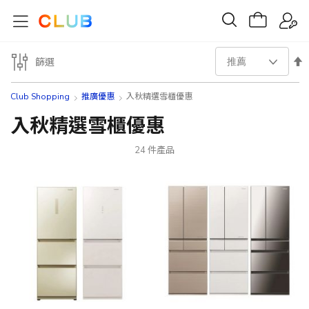
設
篩選
置
Club Shopping
推廣優惠
入秋精選雪櫃優惠
降
入秋精選雪櫃優惠
序
24
件產品
方
向