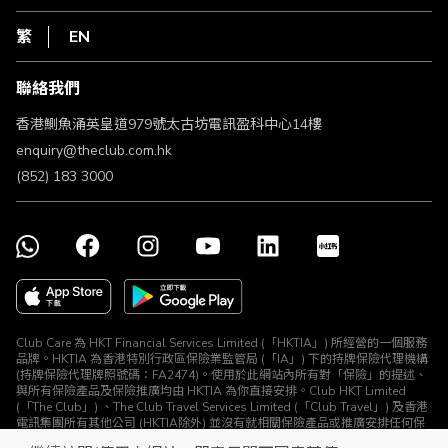
網上行
私隱聲明
HKT
繁
EN
使用條款
條款及細則
聯絡我們
不歧視及不騷擾聲明
認可牌照及通告
香港鰂魚涌英皇道979號太古坊電訊盈科中心14樓
enquiry@theclub.com.hk
(852) 183 3000
Club Care 為 HKT Financial Services Limited (「HKTIA」) 所經營的一個服務
品牌。HKTIA 為香港特別行政區保險業監管局 (「IA」) 下的持牌保險代理機構
(持牌保險代理牌照號碼：FA2474)。使用於此網站內所有對「保險」的提述、
與所有保險產品及保險推廣均由 HKTIA 為你直接安排。Club HKT Limited
(「The Club」) 、The Club Travel Services Limited (「Club Travel」) 及香港
電訊集團所有其他公司 (HKTIA除外) 並沒有就相關保險產品或推廣安排任何保
險合約或進行其他受規管活動 (定義見《保險業條例》)。