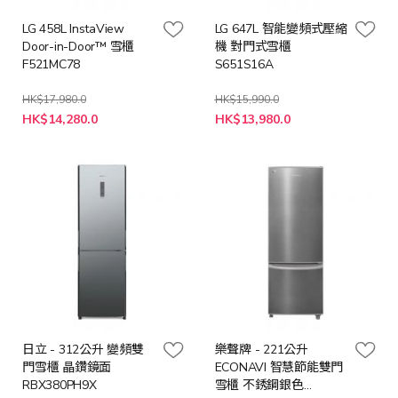
LG 458L InstaView
LG 647L 智能變頻式壓縮
Door-in-Door™ 雪櫃
機 對門式雪櫃
F521MC78
S651S16A
HK$17,980.0
HK$15,990.0
特
特
HK$14,280.0
HK$13,980.0
殊
殊
價
價
格
格
日立 - 312公升 變頻雙
樂聲牌 - 221公升
門雪櫃 晶鑽鏡面
ECONAVI 智慧節能雙門
RBX380PH9X
雪櫃 不銹鋼銀色