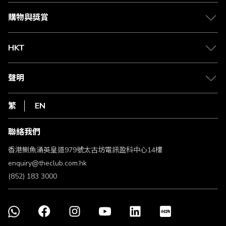
會籍及專屬禮遇
媒體中心
賺取積分
購物與獎賞
兌換禮遇
物流與配送
Club 積分助手
Club Shopping 商品領取站
HKT
積分兌換
退款政策
csl.
常見問題
1010
聲明
在線客服
網上行
私隱聲明
HKT
繁
EN
使用條款
條款及細則
聯絡我們
不歧視及不騷擾聲明
認可牌照及通告
香港鰂魚涌英皇道979號太古坊電訊盈科中心14樓
enquiry@theclub.com.hk
(852) 183 3000