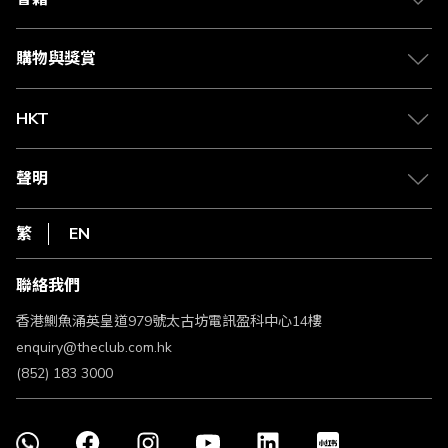
Citi The Club 信用卡
會籍及專屬禮遇
媒體中心
賺取積分
購物與獎賞
兌換禮遇
物流與配送
Club 積分助手
Club Shopping 商品領取站
HKT
積分兌換
退款政策
csl.
常見問題
1010
聲明
在線客服
網上行
私隱聲明
HKT
繁
EN
使用條款
條款及細則
聯絡我們
不歧視及不騷擾聲明
認可牌照及通告
香港鰂魚涌英皇道979號太古坊電訊盈科中心14樓
enquiry@theclub.com.hk
(852) 183 3000