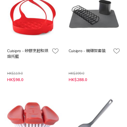
Cuisipro - 矽膠烹飪和烘
Cuisipro - 碗碟架套裝
焙托籃
HK$119.0
HK$399.0
特
特
HK$98.0
HK$288.0
殊
殊
價
價
格
格