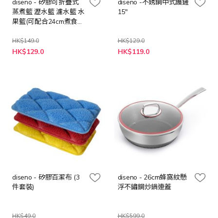
diseno - 矽膠可折疊式
diseno -不銹鋼中式鑊鏟
蒸煮籃 瀝水籃 濾水籃 水
15"
果籃(可配合24cm煮食鍋
使用)
HK$149.0
HK$129.0
特
特
HK$129.0
HK$119.0
殊
殊
價
價
格
格
diseno - 矽膠百潔布 (3
diseno - 26cm蜂窩紋懸
件套裝)
浮不鏽鋼炒鍋連蓋
HK$49.0
HK$599.0