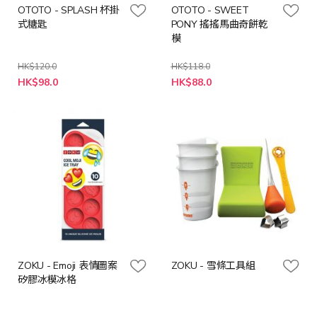
OTOTO - SPLASH 杯掛
OTOTO - SWEET
式糖匙
PONY 搖搖馬曲奇餅乾
模
HK$120.0
HK$118.0
特
特
HK$98.0
HK$88.0
殊
殊
價
價
格
格
ZOKU - Emoji 表情圖案
ZOKU - 雪條工具組
矽膠冰模冰格