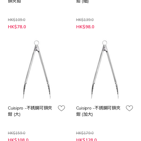
鎖夾鉗
鉗 (細)
HK$109.0
HK$139.0
特
特
HK$78.0
HK$98.0
殊
殊
價
價
格
格
Cuisipro -不銹鋼可鎖夾
Cuisipro -不銹鋼可鎖夾
鉗 (大)
鉗 (加大)
HK$159.0
HK$179.0
特
特
HK$108.0
HK$128.0