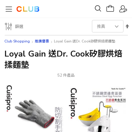
設
篩選
置
Club Shopping
推廣優惠
Loyal Gain 送Dr. Cook矽膠烘焙揉麵墊
降
Loyal Gain 送Dr. Cook矽膠烘焙
揉麵墊
序
方
52
件產品
向