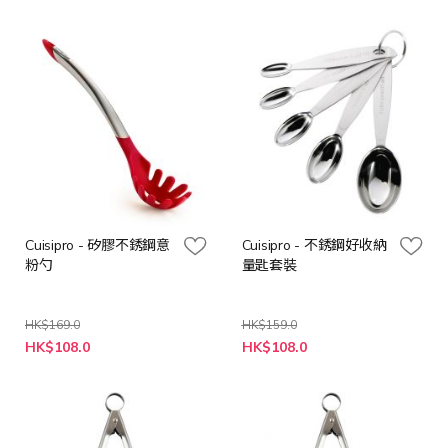
價
價
格
格
Cuisipro - 矽膠不銹鋼意
Cuisipro - 不銹鋼好收納
粉勺
量匙套裝
HK$169.0
HK$159.0
特
特
HK$108.0
HK$108.0
殊
殊
價
價
格
格