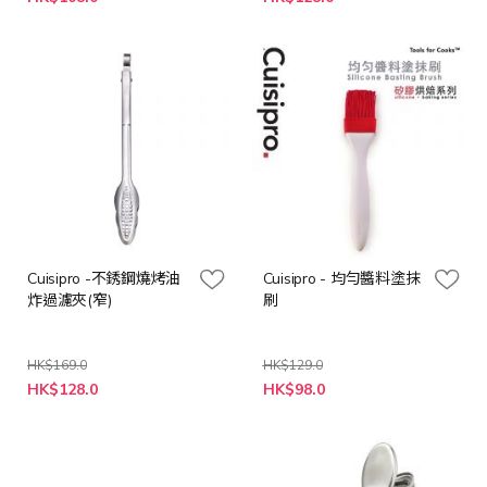
殊
殊
價
價
格
格
Cuisipro -不銹鋼燒烤油
Cuisipro - 均勻醬料塗抹
炸過濾夾(窄)
刷
HK$169.0
HK$129.0
特
特
HK$128.0
HK$98.0
殊
殊
價
價
格
格