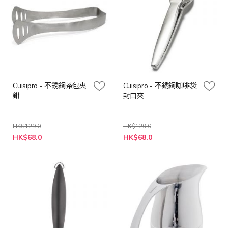
Cuisipro - 不銹鋼茶包夾
Cuisipro - 不銹鋼咖啡袋
鉗
封口夾
HK$129.0
HK$129.0
特
特
HK$68.0
HK$68.0
殊
殊
價
價
格
格