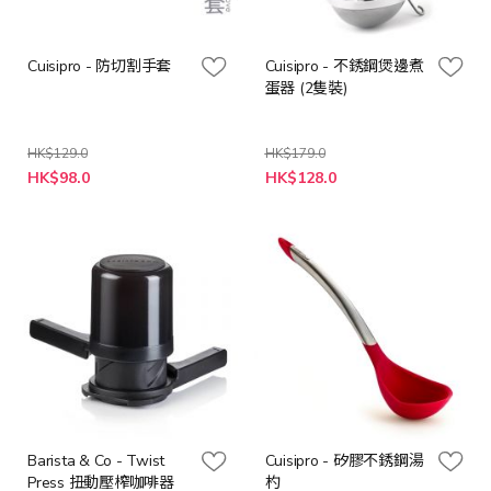
Cuisipro - 防切割手套
Cuisipro - 不銹鋼煲邊煮
蛋器 (2隻裝)
HK$129.0
HK$179.0
特
特
HK$98.0
HK$128.0
殊
殊
價
價
格
格
Barista & Co - Twist
Cuisipro - 矽膠不銹鋼湯
Press 扭動壓榨咖啡器
杓