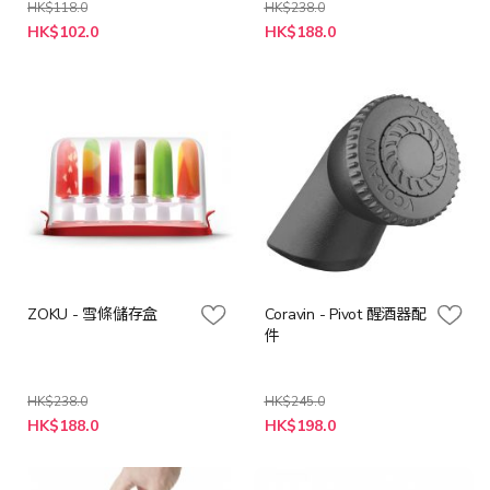
HK$118.0
HK$238.0
特
特
HK$102.0
HK$188.0
殊
殊
價
價
格
格
ZOKU - 雪條儲存盒
Coravin - Pivot 醒酒器配
件
HK$238.0
HK$245.0
特
特
HK$188.0
HK$198.0
殊
殊
價
價
格
格