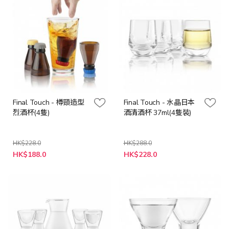
Final Touch - 樽頸造型
Final Touch - 水晶日本
烈酒杯(4隻)
酒清酒杯 37ml(4隻裝)
HK$228.0
HK$288.0
特
特
HK$188.0
HK$228.0
殊
殊
價
價
格
格