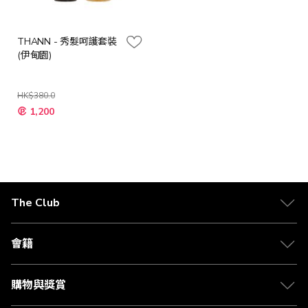
THANN - 秀髮呵護套裝
(伊甸園)
HK$380.0
特
1,200
殊
價
格
The Club
關於 The Club
合作夥伴
會籍
Citi The Club 信用卡
會籍及專屬禮遇
媒體中心
賺取積分
購物與獎賞
兌換禮遇
物流與配送