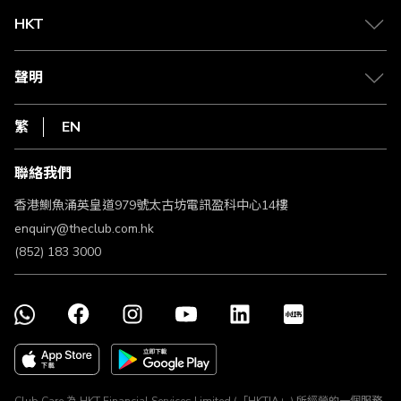
Club 積分助手
Club Shopping 商品領取站
HKT
積分兌換
退款政策
csl.
常見問題
1010
聲明
在線客服
網上行
私隱聲明
HKT
繁
EN
使用條款
條款及細則
聯絡我們
不歧視及不騷擾聲明
認可牌照及通告
香港鰂魚涌英皇道979號太古坊電訊盈科中心14樓
enquiry@theclub.com.hk
(852) 183 3000