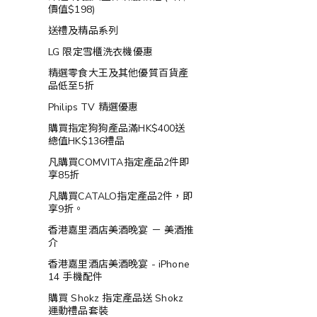
價值$198)
送禮及精品系列
LG 限定雪櫃洗衣機優惠
精選零食大王及其他優質百貨產
品低至5折
Philips TV 精選優惠
購買指定狗狗產品滿HK$400送
總值HK$136禮品
凡購買COMVITA指定產品2件即
享85折
凡購買CATALO指定產品2件，即
享9折。
香港嘉里酒店美酒晚宴 － 美酒推
介
香港嘉里酒店美酒晚宴 - iPhone
14 手機配件
購買 Shokz 指定產品送 Shokz
運動禮品套裝