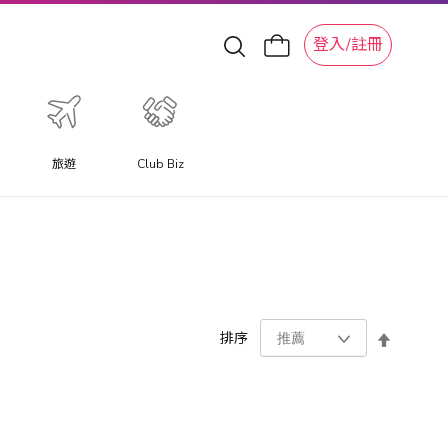
登入/註冊
旅遊
Club Biz
設
排序
置
降
序
方
向