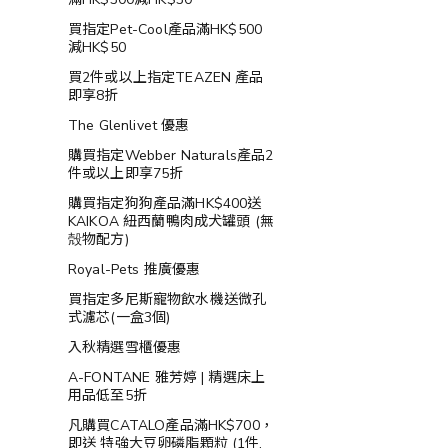
買指定Pet-Cool產品滿HK$500
減HK$50
買2件或以上指定TEAZEN 產品
即享8折
The Glenlivet 優惠
購買指定Webber Naturals產品2
件或以上即享75折
購買指定狗狗產品滿HK$400送
KAIKOA 紐西蘭鴨肉成犬罐頭 (無
殻物配方)
Royal-Pets 推廣優惠
買指定多尼斯寵物飲水機送微孔
式濾芯(一盒3個)
入秋精選雪櫃優惠
A-FONTANE 雅芳婷 | 精選床上
用品低至5折
凡購買CATALO產品滿HK$700，
即送 特強大豆卵磷脂顆粒 (1件,