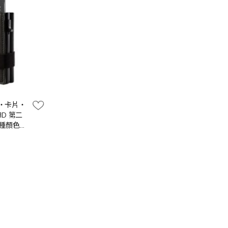
革‧卡片‧
D 第二
5種顏色選