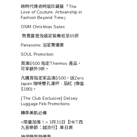
跨時代傳奇時裝珍藏展「The
Love of Couture: Artisanship in
Fashion Beyond Time」
OSIM Christmas Sales
熱賣露營及遠足裝備低至65折
Panasonic 浴室寶優惠
SOUL Promotion
買滿$500 指定Thermos 產品，
可享額外9折。
凡購買指定家品滿$500，送Zero
Japan 咖啡雙孔濾杯 - 茄紅 (價值
$180)。
[The Club Exclusive] Delsey
Luggage Feb Promotions
轉季美肌必備
<限量加推！> 3月31日【HKT西
九音樂節：越流行】單日票
抽濕機限時優惠