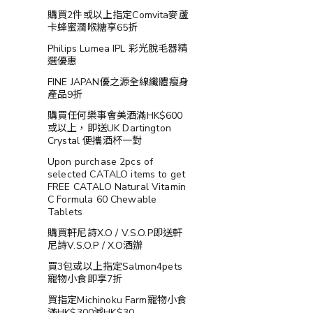
購買2件或以上指定Comvita麥蘆
卡蜂蜜潤喉糖享65折
Philips Lumea IPL 彩光脫毛器精
選優惠
FINE JAPAN優之源全線纖體瘦身
產品9折
購買任何樂事會美酒滿HK$600
或以上，即送UK Dartington
Crystal 便攜酒杯一對
Upon purchase 2pcs of
selected CATALO items to get
FREE CATALO Natural Vitamin
C Formula 60 Chewable
Tablets
購買軒尼詩X.O / V.S.O.P即送軒
尼詩V.S.O.P / X.O酒辦
買3包或以上指定Salmon4pets
寵物小食即享7折
買指定Michinoku Farm寵物小食
滿HK$300減HK$30