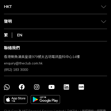
Club 積分助手
Club Shopping 商品領取站
HKT
積分兌換
退款政策
csl.
常見問題
1010
聲明
在線客服
網上行
私隱聲明
HKT
繁
EN
使用條款
條款及細則
聯絡我們
不歧視及不騷擾聲明
認可牌照及通告
香港鰂魚涌英皇道979號太古坊電訊盈科中心14樓
enquiry@theclub.com.hk
(852) 183 3000