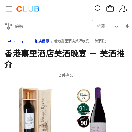
設
篩選
置
Club Shopping
推廣優惠
香港嘉里酒店美酒晚宴 － 美酒推介
降
香港嘉里酒店美酒晚宴 － 美酒推
介
序
方
2
件產品
向