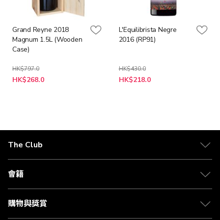
Grand Reyne 2018
L'Equilibrista Negre
Magnum 1.5L (Wooden
2016 (RP91)
Case)
HK$797.0
HK$430.0
特
特
HK$268.0
HK$218.0
殊
殊
價
價
格
格
The Club
關於 The Club
合作夥伴
會籍
Citi The Club 信用卡
會籍及專屬禮遇
媒體中心
賺取積分
購物與獎賞
兌換禮遇
物流與配送