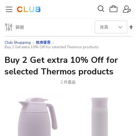
設
篩選
置
Club Shopping
推廣優惠
Buy 2 Get extra 10% Off for selected Thermos products
降
Buy 2 Get extra 10% Off for
序
selected Thermos products
方
2
件產品
向