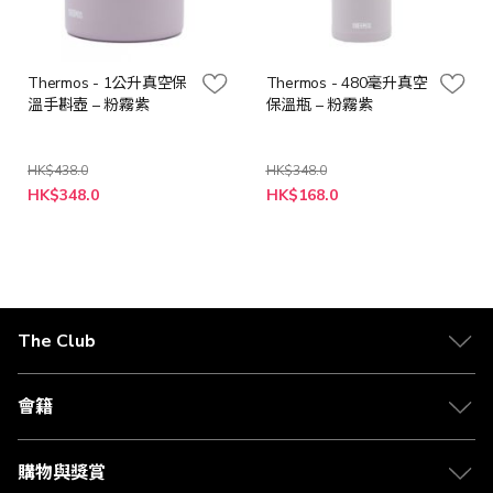
Thermos - 1公升真空保
Thermos - 480毫升真空
溫手斟壺 – 粉霧紫
保溫瓶 – 粉霧紫
HK$438.0
HK$348.0
特
特
HK$348.0
HK$168.0
殊
殊
價
價
格
格
The Club
關於 The Club
合作夥伴
會籍
Citi The Club 信用卡
會籍及專屬禮遇
媒體中心
賺取積分
購物與獎賞