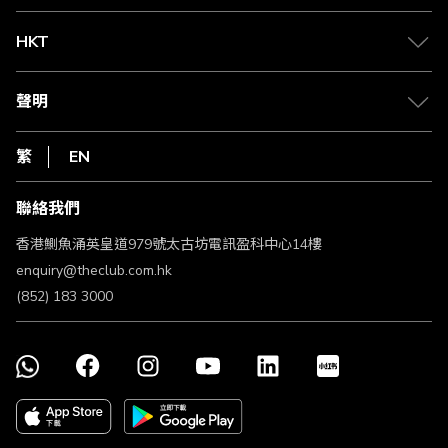
兌換禮遇
物流與配送
Club 積分助手
Club Shopping 商品領取站
HKT
積分兌換
退款政策
csl.
常見問題
1010
聲明
在線客服
網上行
私隱聲明
HKT
繁
EN
使用條款
條款及細則
聯絡我們
不歧視及不騷擾聲明
認可牌照及通告
香港鰂魚涌英皇道979號太古坊電訊盈科中心14樓
enquiry@theclub.com.hk
(852) 183 3000