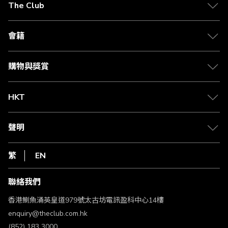
The Club
關於 The Club
合作夥伴
會籍
Citi The Club 信用卡
會籍及專屬禮遇
媒體中心
賺取積分
購物與獎賞
兌換禮遇
物流與配送
Club 積分助手
Club Shopping 商品領取站
HKT
積分兌換
退款政策
csl.
常見問題
1010
聲明
在線客服
網上行
私隱聲明
HKT
繁
EN
使用條款
條款及細則
聯絡我們
不歧視及不騷擾聲明
認可牌照及通告
香港鰂魚涌英皇道979號太古坊電訊盈科中心14樓
enquiry@theclub.com.hk
(852) 183 3000