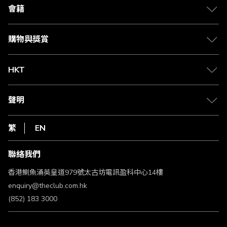
合作夥伴
會籍
Citi The Club 信用卡
會籍及專屬禮遇
媒體中心
賺取積分
購物與獎賞
兌換禮遇
物流與配送
Club 積分助手
Club Shopping 商品領取站
HKT
積分兌換
退款政策
csl.
常見問題
1010
聲明
在線客服
網上行
私隱聲明
HKT
繁
EN
使用條款
條款及細則
聯絡我們
不歧視及不騷擾聲明
認可牌照及通告
香港鰂魚涌英皇道979號太古坊電訊盈科中心14樓
enquiry@theclub.com.hk
(852) 183 3000