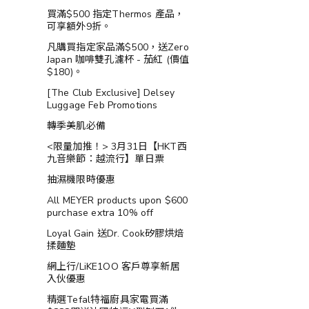
買滿$500 指定Thermos 產品，
可享額外9折。
凡購買指定家品滿$500，送Zero
Japan 咖啡雙孔濾杯 - 茄紅 (價值
$180)。
[The Club Exclusive] Delsey
Luggage Feb Promotions
轉季美肌必備
<限量加推！> 3月31日【HKT西
九音樂節：越流行】單日票
抽濕機限時優惠
All MEYER products upon $600
purchase extra 10% off
Loyal Gain 送Dr. Cook矽膠烘焙
揉麵墊
網上行/LiKE1OO 客戶尊享新居
入伙優惠
精選Tefal特福廚具家電買滿