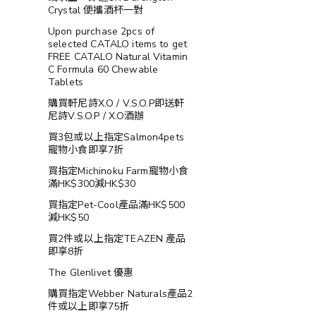
Crystal 便攜酒杯一對
Upon purchase 2pcs of
selected CATALO items to get
FREE CATALO Natural Vitamin
C Formula 60 Chewable
Tablets
購買軒尼詩X.O / V.S.O.P即送軒
尼詩V.S.O.P / X.O酒辦
買3包或以上指定Salmon4pets
寵物小食即享7折
買指定Michinoku Farm寵物小食
滿HK$300減HK$30
買指定Pet-Cool產品滿HK$500
減HK$50
買2件或以上指定TEAZEN 產品
即享8折
The Glenlivet 優惠
購買指定Webber Naturals產品2
件或以上即享75折