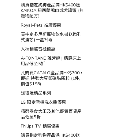
購買指定狗狗產品滿HK$400送
KAIKOA 紐西蘭鴨肉成犬罐頭 (無
殻物配方)
Royal-Pets 推廣優惠
買指定多尼斯寵物飲水機送微孔
式濾芯(一盒3個)
入秋精選雪櫃優惠
A-FONTANE 雅芳婷 | 精選床上
用品低至5折
凡購買CATALO產品滿HK$700，
即送 特強大豆卵磷脂顆粒 (1件,
價值$198)
送禮及精品系列
LG 限定雪櫃洗衣機優惠
精選零食大王及其他優質百貨產
品低至5折
Philips TV 精選優惠
購買指定狗狗產品滿HK$400送