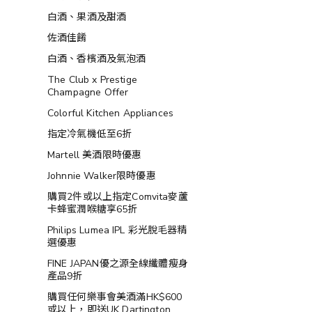
白酒、果酒及甜酒
佐酒佳餚
白酒、香檳酒及氣泡酒
The Club x Prestige
Champagne Offer
Colorful Kitchen Appliances
指定冷氣機低至6折
Martell 美酒限時優惠
Johnnie Walker限時優惠
購買2件或以上指定Comvita麥蘆
卡蜂蜜潤喉糖享65折
Philips Lumea IPL 彩光脫毛器精
選優惠
FINE JAPAN優之源全線纖體瘦身
產品9折
購買任何樂事會美酒滿HK$600
或以上，即送UK Dartington