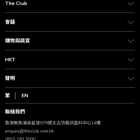
The Club
關於 The Club
合作夥伴
會籍
Citi The Club 信用卡
會籍及專屬禮遇
媒體中心
賺取積分
購物與獎賞
兌換禮遇
物流與配送
Club 積分助手
Club Shopping 商品領取站
HKT
積分兌換
退款政策
csl.
常見問題
1010
聲明
在線客服
網上行
私隱聲明
HKT
繁
EN
使用條款
條款及細則
聯絡我們
不歧視及不騷擾聲明
認可牌照及通告
香港鰂魚涌英皇道979號太古坊電訊盈科中心14樓
enquiry@theclub.com.hk
(852) 183 3000