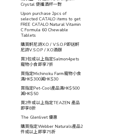
Crystal 便攜酒杯一對
Upon purchase 2pcs of
selected CATALO items to get
FREE CATALO Natural Vitamin
C Formula 60 Chewable
Tablets
購買軒尼詩X.O / V.S.O.P即送軒
尼詩V.S.O.P / X.O酒辦
買3包或以上指定Salmon4pets
寵物小食即享7折
買指定Michinoku Farm寵物小食
滿HK$300減HK$30
買指定Pet-Cool產品滿HK$500
減HK$50
買2件或以上指定TEAZEN 產品
即享8折
The Glenlivet 優惠
購買指定Webber Naturals產品2
件或以上即享75折