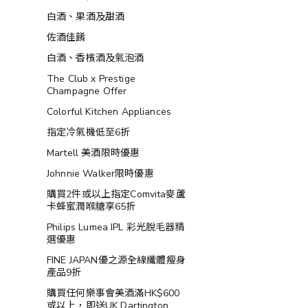
白酒、果酒及甜酒
佐酒佳餚
白酒、香檳酒及氣泡酒
The Club x Prestige
Champagne Offer
Colorful Kitchen Appliances
指定冷氣機低至6折
Martell 美酒限時優惠
Johnnie Walker限時優惠
購買2件或以上指定Comvita麥蘆
卡蜂蜜潤喉糖享65折
Philips Lumea IPL 彩光脫毛器精
選優惠
FINE JAPAN優之源全線纖體瘦身
產品9折
購買任何樂事會美酒滿HK$600
或以上，即送UK Dartington