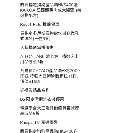
購買指定狗狗產品滿HK$400送
KAIKOA 紐西蘭鴨肉成犬罐頭 (無
殻物配方)
Royal-Pets 推廣優惠
買指定多尼斯寵物飲水機送微孔
式濾芯(一盒3個)
入秋精選雪櫃優惠
A-FONTANE 雅芳婷 | 精選床上
用品低至5折
凡購買CATALO產品滿HK$700，
即送 特強大豆卵磷脂顆粒 (1件,
價值$198)
送禮及精品系列
LG 限定雪櫃洗衣機優惠
精選零食大王及其他優質百貨產
品低至5折
Philips TV 精選優惠
購買指定狗狗產品滿HK$400送