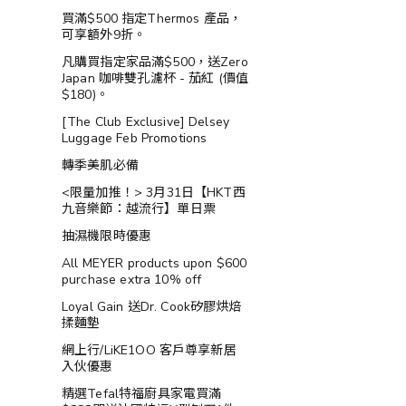
買滿$500 指定Thermos 產品，
可享額外9折。
凡購買指定家品滿$500，送Zero
Japan 咖啡雙孔濾杯 - 茄紅 (價值
$180)。
[The Club Exclusive] Delsey
Luggage Feb Promotions
轉季美肌必備
<限量加推！> 3月31日【HKT西
九音樂節：越流行】單日票
抽濕機限時優惠
All MEYER products upon $600
purchase extra 10% off
Loyal Gain 送Dr. Cook矽膠烘焙
揉麵墊
網上行/LiKE1OO 客戶尊享新居
入伙優惠
精選Tefal特福廚具家電買滿