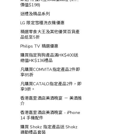
價值$198)
送禮及精品系列
LG 限定雪櫃洗衣機優惠
精選零食大王及其他優質百貨產
品低至5折
Philips TV 精選優惠
購買指定狗狗產品滿HK$400送
總值HK$136禮品
凡購買COMVITA指定產品2件即
享85折
凡購買CATALO指定產品2件，即
享9折。
香港嘉里酒店美酒晚宴 － 美酒推
介
香港嘉里酒店美酒晚宴 - iPhone
14 手機配件
購買 Shokz 指定產品送 Shokz
運動禮品套裝