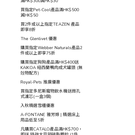
滿HK$300減HK$30
買指定Pet-Cool產品滿HK$500
減HK$50
買2件或以上指定TEAZEN 產品
即享8折
The Glenlivet 優惠
購買指定Webber Naturals產品2
件或以上即享75折
購買指定狗狗產品滿HK$400送
KAIKOA 紐西蘭鴨肉成犬罐頭 (無
殻物配方)
Royal-Pets 推廣優惠
買指定多尼斯寵物飲水機送微孔
式濾芯(一盒3個)
入秋精選雪櫃優惠
A-FONTANE 雅芳婷 | 精選床上
用品低至5折
凡購買CATALO產品滿HK$700，
即送 特強大豆卵磷脂顆粒 (1件,