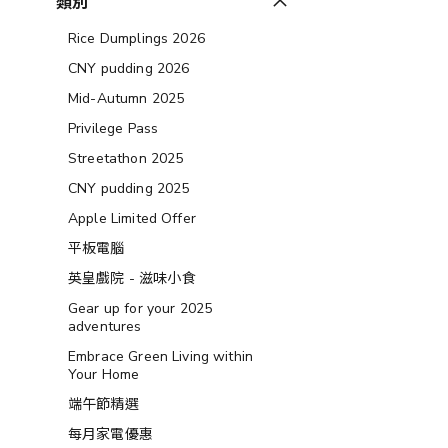
類別
Rice Dumplings 2026
CNY pudding 2026
Mid-Autumn 2025
Privilege Pass
Streetathon 2025
CNY pudding 2025
Apple Limited Offer
平板電腦
英皇戲院 - 滋味小食
Gear up for your 2025
adventures
Embrace Green Living within
Your Home
端午節精選
每月家電優惠