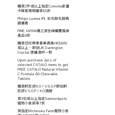
購買2件或以上指定Comvita麥蘆
卡蜂蜜潤喉糖享65折
Philips Lumea IPL 彩光脫毛器精
選優惠
FINE JAPAN優之源全線纖體瘦身
產品9折
購買任何樂事會美酒滿HK$600
或以上，即送UK Dartington
Crystal 便攜酒杯一對
Upon purchase 2pcs of
selected CATALO items to get
FREE CATALO Natural Vitamin
C Formula 60 Chewable
Tablets
購買軒尼詩X.O / V.S.O.P即送軒
尼詩V.S.O.P / X.O酒辦
買3包或以上指定Salmon4pets
寵物小食即享7折
買指定Michinoku Farm寵物小食