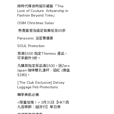
跨時代傳奇時裝珍藏展「The
Love of Couture: Artisanship in
Fashion Beyond Time」
OSIM Christmas Sales
熱賣露營及遠足裝備低至65折
Panasonic 浴室寶優惠
SOUL Promotion
買滿$500 指定Thermos 產品，
可享額外9折。
凡購買指定家品滿$500，送Zero
Japan 咖啡雙孔濾杯 - 茄紅 (價值
$180)。
[The Club Exclusive] Delsey
Luggage Feb Promotions
轉季美肌必備
<限量加推！> 3月31日【HKT西
九音樂節：越流行】單日票