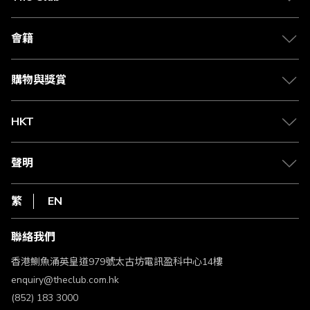
關於 The Club
合作夥伴
會籍
Citi The Club 信用卡
會籍及專屬禮遇
媒體中心
賺取積分
購物與獎賞
兌換禮遇
物流與配送
Club 積分助手
Club Shopping 商品領取站
HKT
積分兌換
退款政策
csl.
常見問題
1010
聲明
在線客服
網上行
私隱聲明
HKT
繁
EN
使用條款
條款及細則
聯絡我們
不歧視及不騷擾聲明
認可牌照及通告
香港鰂魚涌英皇道979號太古坊電訊盈科中心14樓
enquiry@theclub.com.hk
(852) 183 3000